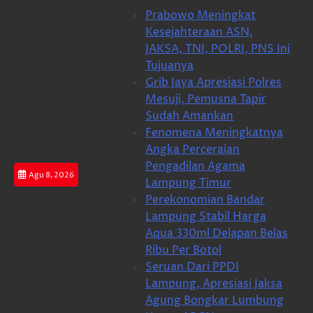
Skip
Prabowo Meningkat
to
Kesejahteraan ASN,
content
JAKSA, TNI, POLRI, PNS Ini
Tujuanya
Grib Jaya Apresiasi Polres
Mesuji, Pemusna Tapir
Sudah Amankan
Fenomena Meningkatnya
Angka Perceraian
Pengadilan Agama
Agu 8, 2026
Lampung Timur
Perekonomian Bandar
Lampung Stabil Harga
Aqua 330ml Delapan Belas
Ribu Per Botol
Seruan Dari PPDI
Lampung, Apresiasi Jaksa
Agung Bongkar Lumbung