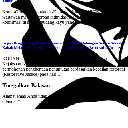
Timur
Koran-Grib.com-Pontianak-Kalbar-, 30 Mei 2025 Tiga orang
wartawan menjadi korban intimidasi saat hendak melakukan
konfirmasi di sebuah gudang kayu yang diduga…
Kejari Bengkayang Mengharmoniskan Kembali Hubungan Antara Adik dan
Kakak Melalui Penghentian Penuntutan Berdasarkan Restorative Justice
KORAN GRIB,Bengkayang,Kalbar-, Bertempat dikantor
Kejaksaan Negeri Bengkayang telah dilaksanakan Exspos
permohonan penghentian penuntutan berdasarkan keadilan restoratif
(Restorative Justice) pada hari,…
Tinggalkan Balasan
Alamat email Anda tidak akan dipublikasikan.
Ruas yang wajib
ditandai
*