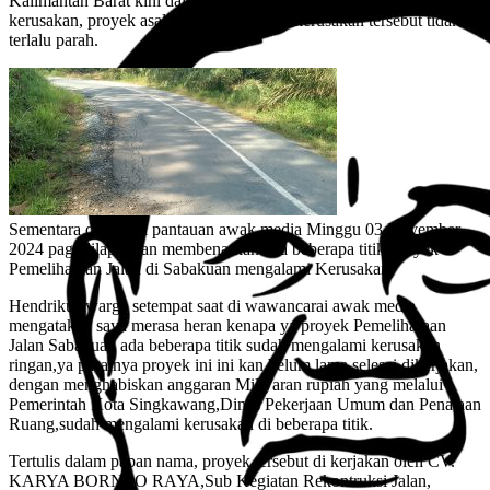
Kalimantan Barat kini dalam kondisi dibeberapa titik mengalami
kerusakan, proyek asal jadi ini walaupun kerusakan tersebut tidak
terlalu parah.
Sementara dari hasil pantauan awak media Minggu 03 November
2024 pagi dilapangan membenarkan ada beberapa titik Proyek
Pemeliharaan Jalan di Sabakuan mengalami Kerusakan.
Hendrikus warga setempat saat di wawancarai awak media
mengatakan saya merasa heran kenapa ya proyek Pemeliharaan
Jalan Sabakuan ada beberapa titik sudah mengalami kerusakan
ringan,ya pasalnya proyek ini ini kan belum lama selesai dikerjakan,
dengan menghabiskan anggaran Miliyaran rupiah yang melalui
Pemerintah Kota Singkawang,Dinas Pekerjaan Umum dan Penataan
Ruang,sudah mengalami kerusakan di beberapa titik.
Tertulis dalam papan nama, proyek tersebut di kerjakan oleh CV.
KARYA BORNEO RAYA,Sub Kegiatan Rekontruksi Jalan,