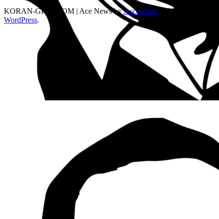
KORAN-GRIB.COM | Ace News by
Ascendoor
| Powered by
WordPress
.