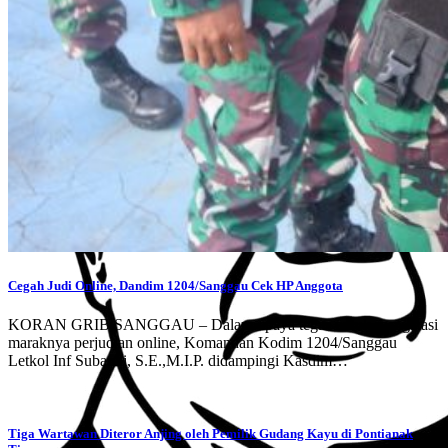
Cegah Judi Online, Dandim 1204/Sanggau Cek HP Anggota
KORAN GRIB,SANGGAU – Dalam upaya tegas untuk mengatasi
maraknya perjudian online, Komandan Kodim 1204/Sanggau
Letkol Inf Subandi, S.E.,M.I.P. didampingi Kasdim…
Tiga Wartawan Diteror Anjing oleh Pemilik Gudang Kayu di Pontianak