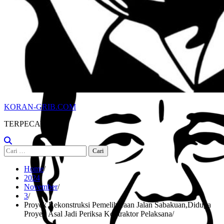
KORAN-GRIB.COM
TERPECAYA
Cari
untuk:
Home
2024
November
3
Proyek Rekonstruksi Pemeliharaan Jalan Sabakuan,Diduga
Proyek Asal Jadi Periksa Kontraktor Pelaksana