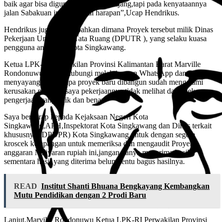
baik agar bisa digunakan jangka panjang,tapi pada kenyataannya
jalan Sabakuan ini tak sesuai harapan”,Ucap Hendrikus.
Hendrikus juga menambahkan dimana Proyek tersebut milik Dinas
Pekerjaan Umum dan Tata Ruang (DPUTR ), yang selaku kuasa
pengguna anggaran Kota Singkawang.
Ketua LPK-RI Perwakilan Provinsi Kalimantan Barat Marville
Rondonuwu saat di hubungi melalui pesan WhatsApp dan via tlp
menyayangkan kenapa proyek baru dibangun sudah mengalami
kerusakan menurut saya pekerjaannya tidak melihat dari spek
pengerjaan yang baik dan benar.
Saya berharap kepada Kejaksaan Negeri Kota
Singkawang,APH,Inspektorat Kota Singkawang dan Dinas terkait
khususnya (DPUPR) Kota Singkawang untuk dengan segera
kroscek kelapangan untuk memeriksa dan mengaudit Proyek
anggaran Miliyaran rupiah ini,jangan hanya menerima hasil
sementara hasil yang diterima belum tentu bagus hasilnya.
READ
Institut Shanti Bhuana Bengkayang Kembangkan
Mutu Pendidikan dengan 2 Prodi Baru
Lanjut,Marville Rondonuwu Ketua LPK-RI Perwakilan Provinsi