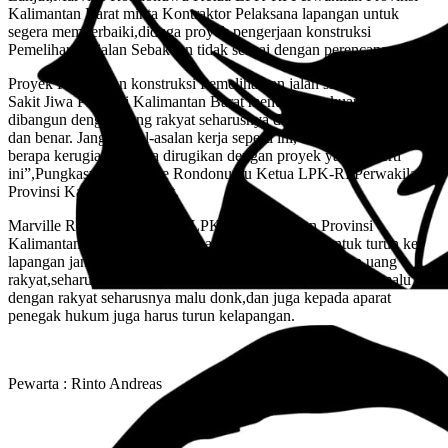
Kalimantan Barat minta Kontraktor Pelaksana lapangan untuk
segera memperbaiki,diduga proyek pengerjaan konstruksi
Pemeliharaan jalan Sebakuan tidak sesuai dengan perencanaan.
Proyek Pengerjaan konstruksi Pemeliharaan jalan simpang Rumah
Sakit Jiwa Provinsi Kalimantan Barat menuju Sebakuan yang
dibangun dengan uang rakyat seharusnya dikerjakan dengan baik
dan benar. Jangan asal-asalan kerja seperti ini, Kalau kita lihat
berapa kerugian Negara dirugikan dengan proyek yang seperti
ini”,Pungkasnya Marville Rondonuwu Ketua LPK-RI Perwakilan
Provinsi Kalimantan Barat.
Marville Rondonuwu Ketua LPK-RI Perwakilan Provinsi
Kalimantan Barat berharap kepada Instansi terkait untuk turun ke
lapangan jangan hanya duduk-duduk dan di gaji dengan uang
rakyat,seharusnya bekerja secara profesional, apakah tidak malu
dengan rakyat seharusnya malu donk,dan juga kepada aparat
penegak hukum juga harus turun kelapangan.
Pewarta : Rinto Andreas