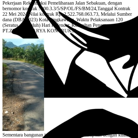
Pekerjaan Rekontruksi Pemeliharaan Jalan Sebakuan, dengan
bernomor kontrak : 000.3.3/5/SP/OL/FS/BM/24,Tanggal Kontrak
22 Mei 2024,Nilai kontrak Rp. 2.522.768.063.73, Melalui Sumber
dana (DBA 2023) Kota Singkawang, Waktu Pelaksanaan 120
(Seratus dua puluh) Hari Kalender, Konsultan Pengawas
PT.ZENITH KARYA KONTRUKSI.
Sementara bangunan infrastruktur yang diharapkan dengan kualitas