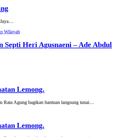
ang
b Jaya…
 Septi Heri Agusnaeni – Ade Abdul
matan Lemong.
n Rata Agung bagikan bantuan langsung tunai…
matan Lemong.