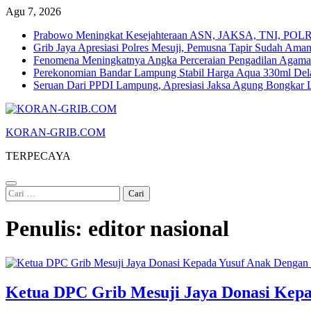
Skip
Agu 7, 2026
to
Prabowo Meningkat Kesejahteraan ASN, JAKSA, TNI, POLRI
content
Grib Jaya Apresiasi Polres Mesuji, Pemusna Tapir Sudah Ama
Fenomena Meningkatnya Angka Perceraian Pengadilan Agam
Perekonomian Bandar Lampung Stabil Harga Aqua 330ml Dela
Seruan Dari PPDI Lampung, Apresiasi Jaksa Agung Bongka
KORAN-GRIB.COM
TERPECAYA
Cari
untuk:
Penulis:
editor nasional
Ketua DPC Grib Mesuji Jaya Donasi Kep