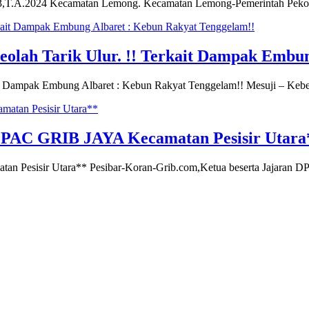
.3,T.A.2024 Kecamatan Lemong. Kecamatan Lemong-Pemerintah Peko
eolah Tarik Ulur. !! Terkait Dampak Embu
kait Dampak Embung Albaret : Kebun Rakyat Tenggelam!! Mesuji – Ke
PAC GRIB JAYA Kecamatan Pesisir Utara
esisir Utara** Pesibar-Koran-Grib.com,Ketua beserta Jajaran DPC