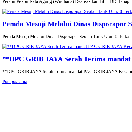
Peratin Pekon Rata Agung (Wirdhana) Realisasikan BLT DD Tahap
Pemda Mesuji Melalui Dinas Disporapar S
Pemda Mesuji Melalui Dinas Disporapar Seolah Tarik Ulur. !! Ter
**DPC GRIB JAYA Serah Terima mandat 
**DPC GRIB JAYA Serah Terima mandat PAC GRIB JAYA Kecamatan P
Navigasi
Pos-pos lama
pos