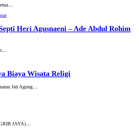
 Ketua…
epti Heri Agusnaeni – Ade Abdul Rohim
at…
Biaya Wisata Religi
amatan Jati Agung…
ya (GRIB JAYA)…