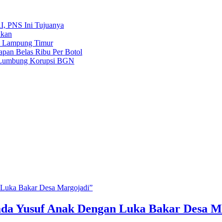
, PNS Ini Tujuanya
nkan
a Lampung Timur
pan Belas Ribu Per Botol
r Lumbung Korupsi BGN
ada Yusuf Anak Dengan Luka Bakar Desa M