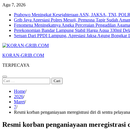
Skip
Agu 7, 2026
to
Prabowo Meningkat Kesejahteraan ASN, JAKSA, TNI, POLRI
content
Grib Jaya Apresiasi Polres Mesuji, Pemusna Tapir Sudah Ama
Fenomena Meningkatnya Angka Perceraian Pengadilan Agam
Perekonomian Bandar Lampung Stabil Harga Aqua 330ml Dela
Seruan Dari PPDI Lampung, Apresiasi Jaksa Agung Bongka
KORAN-GRIB.COM
TERPECAYA
Cari
untuk:
Home
2026
Maret
7
Resmi korban penganiayaan meregistrasi diri di sentra pelayana
Resmi korban penganiayaan meregistrasi di