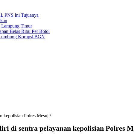
, PNS Ini Tujuanya
nkan
a Lampung Timur
pan Belas Ribu Per Botol
r Lumbung Korupsi BGN
n kepolisian Polres Mesuji
ri di sentra pelayanan kepolisian Polres M