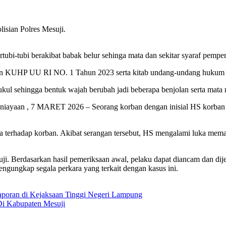
lisian Polres Mesuji.
tubi-tubi berakibat babak belur sehinga mata dan sekitar syaraf pempe
gan KUHP UU RI NO. 1 Tahun 2023 serta kitab undang-undang hukum a
ukul sehingga bentuk wajah berubah jadi beberapa benjolan serta mat
niayaan , 7 MARET 2026 – Seorang korban dengan inisial HS korban dia
 terhadap korban. Akibat serangan tersebut, HS mengalami luka mema
ji. Berdasarkan hasil pemeriksaan awal, pelaku dapat diancam dan dij
ngungkap segala perkara yang terkait dengan kasus ini.
Laporan di Kejaksaan Tinggi Negeri Lampung
i Kabupaten Mesuji