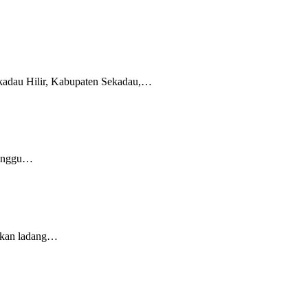
kadau Hilir, Kabupaten Sekadau,…
Minggu…
dikan ladang…