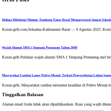
Diduga Dibekingi Oknum, Tambang Emas Ilegal Menggerogoti Sungai Sekad
Koran-grib.com,Sekadau-Kalimantan Barat — 9 Agustus 2025. Kon
Wajah Alumni SMA 1 Simpang Pematang Tahun 2000
Koran-grib Puluhan wajah alumni SMA 1 Simpang Pematang dari be
Masyarakat Cambai Lapor Polres Mesuji, Terkait Penyerobotan Lahan Sono
Koran-grib, Masyarakat cambai menuntut keadilan di Polres Mesuji t
Tinggalkan Balasan
Alamat email Anda tidak akan dipublikasikan.
Ruas yang wajib ditan