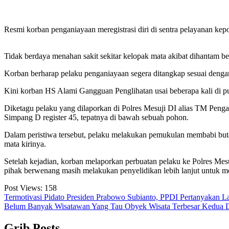
Resmi korban penganiayaan meregistrasi diri di sentra pelayanan kepo
Tidak berdaya menahan sakit sekitar kelopak mata akibat dihantam ber
Korban berharap pelaku penganiayaan segera ditangkap sesuai den
Kini korban HS Alami Gangguan Penglihatan usai beberapa kali di p
Diketagu pelaku yang dilaporkan di Polres Mesuji DI alias TM Penga
Simpang D register 45, tepatnya di bawah sebuah pohon.
Dalam peristiwa tersebut, pelaku melakukan pemukulan membabi buta
mata kirinya.
Setelah kejadian, korban melaporkan perbuatan pelaku ke Polres Mesu
pihak berwenang masih melakukan penyelidikan lebih lanjut untuk me
Post Views:
158
Navigasi
Termotivasi Pidato Presiden Prabowo Subianto, PPDI Pertanyakan 
Belum Banyak Wisatawan Yang Tau Obyek Wisata Terbesar Kedua D
pos
Grib Posts