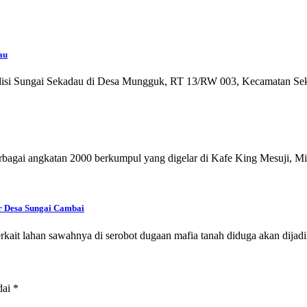
au
disi Sungai Sekadau di Desa Mungguk, RT 13/RW 003, Kecamatan Se
rbagai angkatan 2000 berkumpul yang digelar di Kafe King Mesuji, 
r Desa Sungai Cambai
erkait lahan sawahnya di serobot dugaan mafia tanah diduga akan dija
dai
*