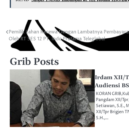
Pemilik Lahan Kecewa Dengan Lambatnya Pembayara
Navigasi
Oleh RT SES 12 PT. Indo Pratama Teleglobal
pos
Grib Posts
Irdam XII/
Audiensi B
KORAN GRIB,Kub
Pangdam XII/Tpr
Setiawan, S.E., M
XII/Tpr Brigjen T
S.H.,…