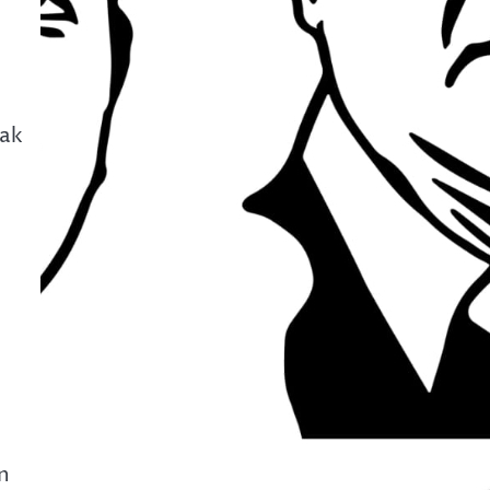
rak
n