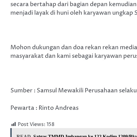
secara bertahap dari bagian depan kemudia
menjadi layak di huni oleh karyawan ungkap S
Mohon dukungan dan doa rekan rekan media un
masyarakat dan kami sebagai karyawan peru
Sumber : Samsul Mewakili Perusahaan selak
Pewarta : Rinto Andreas
Post Views:
158
READ
Satgas TMMD Imbangan ke 122 Kodim 1209/Bky