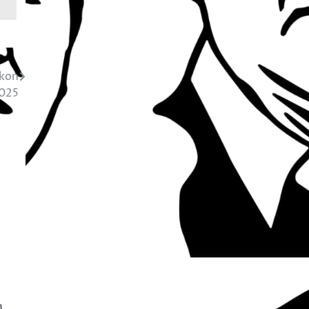
skon
2025
a