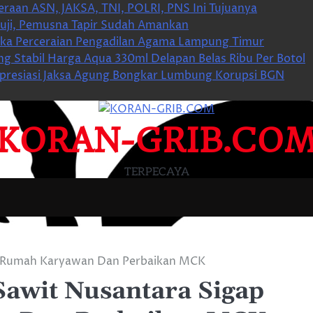
raan ASN, JAKSA, TNI, POLRI, PNS Ini Tujuanya
esuji, Pemusna Tapir Sudah Amankan
a Perceraian Pengadilan Agama Lampung Timur
 Stabil Harga Aqua 330ml Delapan Belas Ribu Per Botol
presiasi Jaksa Agung Bongkar Lumbung Korupsi BGN
KORAN-GRIB.CO
TERPECAYA
h Rumah Karyawan Dan Perbaikan MCK
Sawit Nusantara Sigap