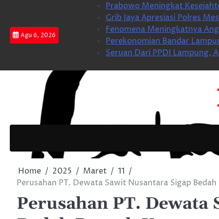
Skip
Prabowo Meningkat Kesejahte
to
Grib Jaya Apresiasi Polres M
content
Fenomena Meningkatnya Angk
Agu 6, 2026
Perekonomian Bandar Lampung
Seruan Dari PPDI Lampung, A
Home
2025
Maret
11
Perusahan PT. Dewata Sawit Nusantara Sigap Beda
Perusahan PT. Dewata 