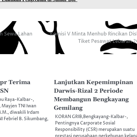
n Sewa Lahan
Komisi V Minta Menhub Rincikan Di
Tiket Pesawat Lebaran 
Tpr Terima
Lanjutkan Kepemimpinan
SSN
Darwis-Rizal 2 Periode
Membangun Bengkayang
u Raya-Kalbar-,
, Mayjen TNI Iwan
Gemilang
.M., diwakili Irdam
KORAN GRIB,Bengkayang-Kalbar-,
NI Febriel B. Sikumbang,
Pentingnya Carporate Sosial
Responsibility (CSR) merupakan suatu
prestasi perusahaan perkebunan kelap