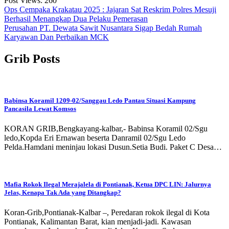
Post Views:
260
Navigasi
Ops Cempaka Krakatau 2025 : Jajaran Sat Reskrim Polres Mesuji
Berhasil Menangkap Dua Pelaku Pemerasan
pos
Perusahan PT. Dewata Sawit Nusantara Sigap Bedah Rumah
Karyawan Dan Perbaikan MCK
Grib Posts
Babinsa Koramil 1209-02/Sanggau Ledo Pantau Situasi Kampung
Pancasila Lewat Komsos
KORAN GRIB,Bengkayang-kalbar,- Babinsa Koramil 02/Sgu
ledo,Kopda Eri Ernawan beserta Danramil 02/Sgu Ledo
Pelda.Hamdani meninjau lokasi Dusun.Setia Budi. Paket C Desa…
Mafia Rokok Ilegal Merajalela di Pontianak, Ketua DPC LIN: Jalurnya
Jelas, Kenapa Tak Ada yang Ditangkap?
Koran-Grib,Pontianak-Kalbar –, Peredaran rokok ilegal di Kota
Pontianak, Kalimantan Barat, kian menjadi-jadi. Kawasan