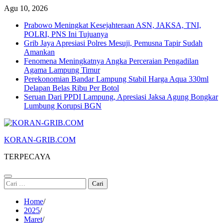
Skip
Agu 10, 2026
to
Prabowo Meningkat Kesejahteraan ASN, JAKSA, TNI,
content
POLRI, PNS Ini Tujuanya
Grib Jaya Apresiasi Polres Mesuji, Pemusna Tapir Sudah
Amankan
Fenomena Meningkatnya Angka Perceraian Pengadilan
Agama Lampung Timur
Perekonomian Bandar Lampung Stabil Harga Aqua 330ml
Delapan Belas Ribu Per Botol
Seruan Dari PPDI Lampung, Apresiasi Jaksa Agung Bongkar
Lumbung Korupsi BGN
KORAN-GRIB.COM
TERPECAYA
Cari
untuk:
Home
2025
Maret