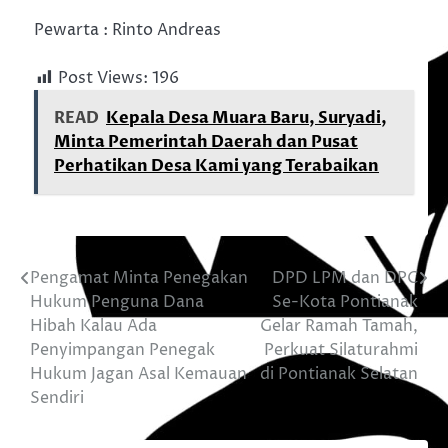
Pewarta : Rinto Andreas
Post Views:
196
READ
Kepala Desa Muara Baru, Suryadi,
Minta Pemerintah Daerah dan Pusat
Perhatikan Desa Kami yang Terabaikan
Pengamat Minta Penegakan
DPD LPM dan DPC
Navigasi
Hukum Penguna Dana
Se-Kota Pontianak
pos
Hibah Kalau Ada
Gelar Ramah Tamah,
Penyimpangan Penegak
Perkuat Silaturahmi
Hukum Jagan Asal Kemauan
di Pontianak Selatan
Sendiri