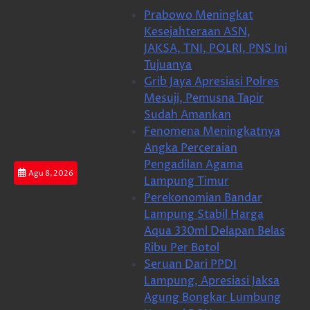
Skip
Prabowo Meningkat
to
Kesejahteraan ASN,
content
JAKSA, TNI, POLRI, PNS Ini
Tujuanya
Grib Jaya Apresiasi Polres
Mesuji, Pemusna Tapir
Sudah Amankan
Fenomena Meningkatnya
Angka Perceraian
Pengadilan Agama
Agu 8, 2026
Lampung Timur
Perekonomian Bandar
Lampung Stabil Harga
Aqua 330ml Delapan Belas
Ribu Per Botol
Seruan Dari PPDI
Lampung, Apresiasi Jaksa
Agung Bongkar Lumbung