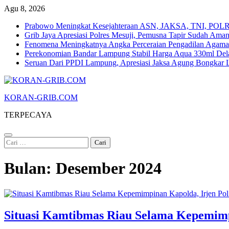
Skip
Agu 8, 2026
to
Prabowo Meningkat Kesejahteraan ASN, JAKSA, TNI, POLRI
content
Grib Jaya Apresiasi Polres Mesuji, Pemusna Tapir Sudah Ama
Fenomena Meningkatnya Angka Perceraian Pengadilan Agam
Perekonomian Bandar Lampung Stabil Harga Aqua 330ml Dela
Seruan Dari PPDI Lampung, Apresiasi Jaksa Agung Bongka
KORAN-GRIB.COM
TERPECAYA
Cari
untuk:
Bulan:
Desember 2024
Situasi Kamtibmas Riau Selama Kepemimpi