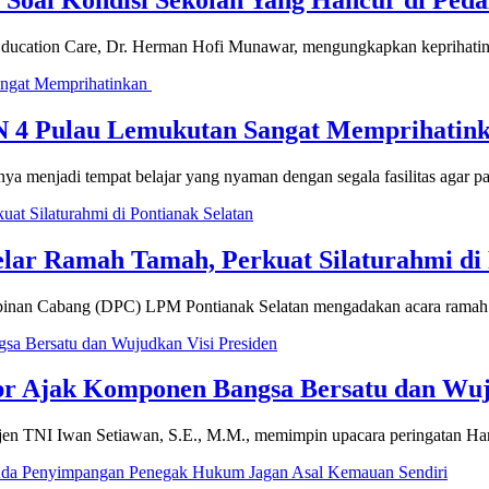
Soal Kondisi Sekolah Yang Hancur di Ped
 Care, Dr. Herman Hofi Munawar, mengungkapkan keprihatinan
N 4 Pulau Lemukutan Sangat Memprihatin
enjadi tempat belajar yang nyaman dengan segala fasilitas agar p
r Ramah Tamah, Perkuat Silaturahmi di 
nan Cabang (DPC) LPM Pontianak Selatan mengadakan acara rama
r Ajak Komponen Bangsa Bersatu dan Wuju
TNI Iwan Setiawan, S.E., M.M., memimpin upacara peringatan Ha