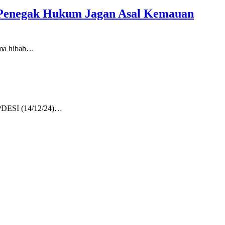
Penegak Hukum Jagan Asal Kemauan
ima hibah…
 APDESI (14/12/24)…