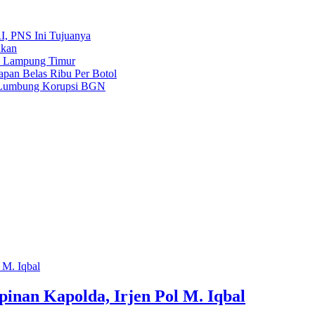
, PNS Ini Tujuanya
nkan
a Lampung Timur
pan Belas Ribu Per Botol
r Lumbung Korupsi BGN
nan Kapolda, Irjen Pol M. Iqbal