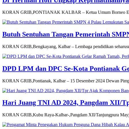
Dr Herman Hofi Ungkap Keprihatinannya 
KORAN GRIB,PONTIANAK KALBAR – Ketua Umum Borneo Education
Butuh Sentuhan Tangan Pemerintah SMP
KORAN GRIB,Bengkayang, Kalbar – Lembaga pendidikan seharusnya m
DPD LPM dan DPC Se-Kota Pontianak Gela
KORAN GRIB,Pontianak, Kalbar – 15 Desember 2024 Dewan Pimpi
Hari Juang TNI AD 2024, Pangdam XII/Tp
KORAN GRIB,Kubu Raya-Kalbar-,Pangdam XII/Tanjungpura Mayjen 