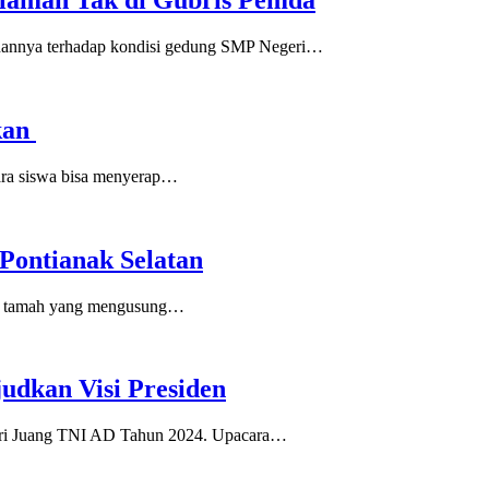
alaman Tak di Gubris Pemda
nya terhadap kondisi gedung SMP Negeri…
kan
ara siswa bisa menyerap…
Pontianak Selatan
h tamah yang mengusung…
dkan Visi Presiden
ri Juang TNI AD Tahun 2024. Upacara…