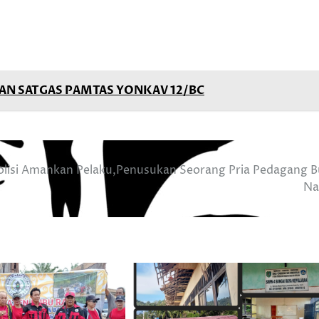
AN SATGAS PAMTAS YONKAV 12/BC
olisi Amankan Pelaku,Penusukan Seorang Pria Pedagang 
Na