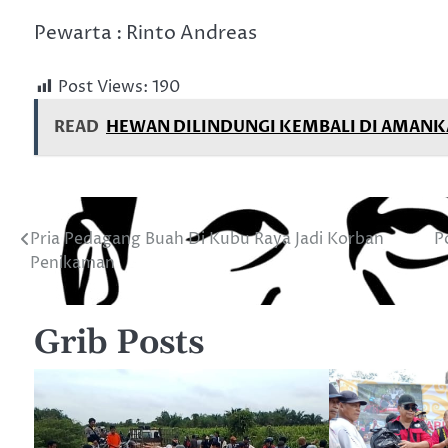
Pewarta : Rinto Andreas
Post Views:
190
READ
HEWAN DILINDUNGI KEMBALI DI AMANK
Pria Pedagang Buah Di Kubu Raya Jadi Korban
P
Navigasi
Penikaman
pos
Grib Posts