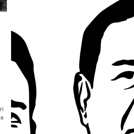
ri
wa