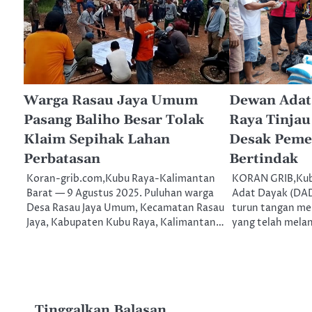
Warga Rasau Jaya Umum
Dewan Adat
Pasang Baliho Besar Tolak
Raya Tinjau
Klaim Sepihak Lahan
Desak Peme
Perbatasan
Bertindak
Koran-grib.com,Kubu Raya-Kalimantan
KORAN GRIB,Kub
Barat — 9 Agustus 2025. Puluhan warga
Adat Dayak (DA
Desa Rasau Jaya Umum, Kecamatan Rasau
turun tangan men
Jaya, Kabupaten Kubu Raya, Kalimantan…
yang telah mela
Tinggalkan Balasan