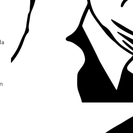
da
an