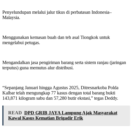
Penyelundupan melalui jalur tikus di perbatasan Indonesia–
Malaysia.
Menggunakan kemasan buah dan teh asal Tiongkok untuk
mengelabui petugas.
Mengandalkan jasa pengiriman barang serta sistem ranjau (jaringan
terputus) guna memutus alur distribusi.
“Sepanjang Januari hingga Agustus 2025, Ditresnarkoba Polda
Kalbar telah mengungkap 77 kasus dengan total barang bukti
143,871 kilogram sabu dan 57,280 butir ekstasi,” tegas Deddy.
READ
DPD GRIB JAYA Lampung Ajak Masyarakat
Kawal Kasus Kematian Brigadir Erik