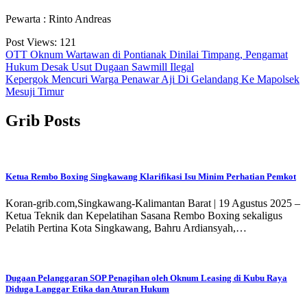
Pewarta : Rinto Andreas
Post Views:
121
Navigasi
OTT Oknum Wartawan di Pontianak Dinilai Timpang, Pengamat
Hukum Desak Usut Dugaan Sawmill Ilegal
pos
Kepergok Mencuri Warga Penawar Aji Di Gelandang Ke Mapolsek
Mesuji Timur
Grib Posts
Ketua Rembo Boxing Singkawang Klarifikasi Isu Minim Perhatian Pemkot
Koran-grib.com,Singkawang-Kalimantan Barat | 19 Agustus 2025 –
Ketua Teknik dan Kepelatihan Sasana Rembo Boxing sekaligus
Pelatih Pertina Kota Singkawang, Bahru Ardiansyah,…
Dugaan Pelanggaran SOP Penagihan oleh Oknum Leasing di Kubu Raya
Diduga Langgar Etika dan Aturan Hukum