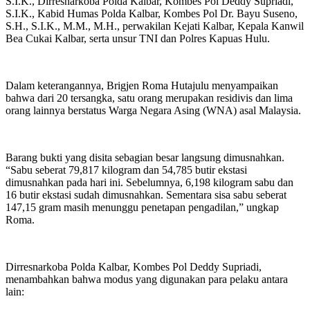
S.I.K., Dirresnarkoba Polda Kalbar, Kombes Pol Deddy Supriadi,
S.I.K., Kabid Humas Polda Kalbar, Kombes Pol Dr. Bayu Suseno,
S.H., S.I.K., M.M., M.H., perwakilan Kejati Kalbar, Kepala Kanwil
Bea Cukai Kalbar, serta unsur TNI dan Polres Kapuas Hulu.
Dalam keterangannya, Brigjen Roma Hutajulu menyampaikan
bahwa dari 20 tersangka, satu orang merupakan residivis dan lima
orang lainnya berstatus Warga Negara Asing (WNA) asal Malaysia.
Barang bukti yang disita sebagian besar langsung dimusnahkan.
“Sabu seberat 79,817 kilogram dan 54,785 butir ekstasi
dimusnahkan pada hari ini. Sebelumnya, 6,198 kilogram sabu dan
16 butir ekstasi sudah dimusnahkan. Sementara sisa sabu seberat
147,15 gram masih menunggu penetapan pengadilan,” ungkap
Roma.
Dirresnarkoba Polda Kalbar, Kombes Pol Deddy Supriadi,
menambahkan bahwa modus yang digunakan para pelaku antara
lain: