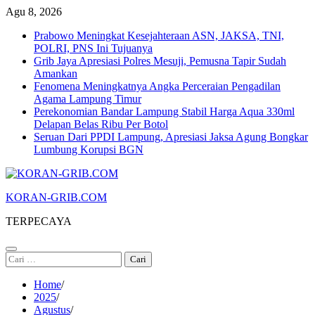
Skip
Agu 8, 2026
to
Prabowo Meningkat Kesejahteraan ASN, JAKSA, TNI,
content
POLRI, PNS Ini Tujuanya
Grib Jaya Apresiasi Polres Mesuji, Pemusna Tapir Sudah
Amankan
Fenomena Meningkatnya Angka Perceraian Pengadilan
Agama Lampung Timur
Perekonomian Bandar Lampung Stabil Harga Aqua 330ml
Delapan Belas Ribu Per Botol
Seruan Dari PPDI Lampung, Apresiasi Jaksa Agung Bongkar
Lumbung Korupsi BGN
KORAN-GRIB.COM
TERPECAYA
Cari
untuk:
Home
2025
Agustus