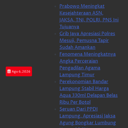
Skip
Prabowo Meningkat
to
Kesejahteraan ASN,
content
JAKSA, TNI, POLRI, PNS Ini
Tujuanya
Grib Jaya Apresiasi Polres
Mesuji, Pemusna Tapir
Sudah Amankan
Fenomena Meningkatnya
Angka Perceraian
Pengadilan Agama
Agu 6, 2026
Lampung Timur
Perekonomian Bandar
Lampung Stabil Harga
Aqua 330ml Delapan Belas
Ribu Per Botol
Seruan Dari PPDI
Lampung, Apresiasi Jaksa
Agung Bongkar Lumbung