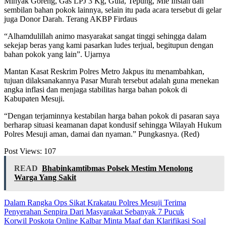
Minyak Goreng, Gas LPJ 3 Kg, Gula, Tepung, Mie Instan dan
sembilan bahan pokok lainnya, selain itu pada acara tersebut di gelar
juga Donor Darah. Terang AKBP Firdaus
“Alhamdulillah animo masyarakat sangat tinggi sehingga dalam
sekejap beras yang kami pasarkan ludes terjual, begitupun dengan
bahan pokok yang lain”. Ujarnya
Mantan Kasat Reskrim Polres Metro Jakpus itu menambahkan,
tujuan dilaksanakannya Pasar Murah tersebut adalah guna menekan
angka inflasi dan menjaga stabilitas harga bahan pokok di
Kabupaten Mesuji.
“Dengan terjaminnya kestabilan harga bahan pokok di pasaran saya
berharap situasi keamanan dapat kondusif sehingga Wilayah Hukum
Polres Mesuji aman, damai dan nyaman.” Pungkasnya. (Red)
Post Views:
107
READ
Bhabinkamtibmas Polsek Mestim Menolong
Warga Yang Sakit
Navigasi
Dalam Rangka Ops Sikat Krakatau Polres Mesuji Terima
Penyerahan Senpira Dari Masyarakat Sebanyak 7 Pucuk
pos
Korwil Poskota Online Kalbar Minta Maaf dan Klarifikasi Soal