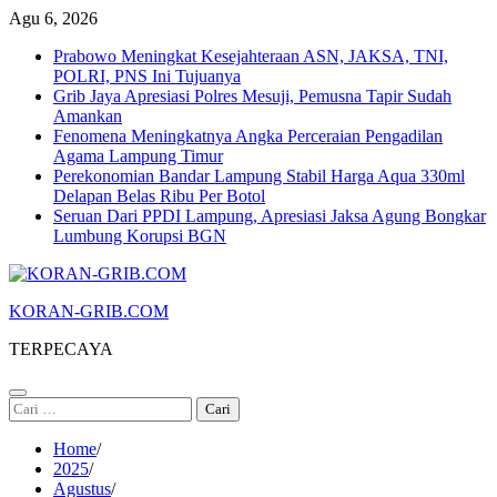
Skip
Agu 6, 2026
to
Prabowo Meningkat Kesejahteraan ASN, JAKSA, TNI,
content
POLRI, PNS Ini Tujuanya
Grib Jaya Apresiasi Polres Mesuji, Pemusna Tapir Sudah
Amankan
Fenomena Meningkatnya Angka Perceraian Pengadilan
Agama Lampung Timur
Perekonomian Bandar Lampung Stabil Harga Aqua 330ml
Delapan Belas Ribu Per Botol
Seruan Dari PPDI Lampung, Apresiasi Jaksa Agung Bongkar
Lumbung Korupsi BGN
KORAN-GRIB.COM
TERPECAYA
Cari
untuk:
Home
2025
Agustus