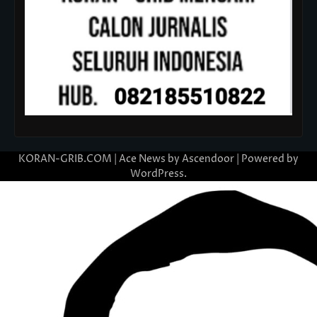
KORAN-GRIB.COM | Ace News by
Ascendoor
| Powered by
WordPress
.