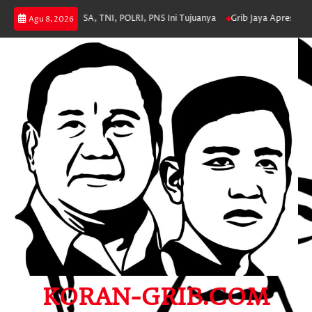
Skip
n ASN, JAKSA, TNI, POLRI, PNS Ini Tujuanya
Grib Jaya Apresiasi Polres
Agu 8, 2026
to
content
KORAN-GRIB.COM