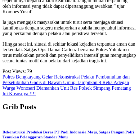
sepenuhnya kepada aparat keamanan. Jangan mudah terpancing
oleh informasi yang tidak dapat dipertanggungjawabkan,” ujar
Kombes Yusuf.
Ia juga mengajak masyarakat untuk turut serta menjaga situasi
kamtibmas dengan segera melaporkan apabila mengetahui informasi
yang berkaitan dengan pelaku atau peristiwa tersebut.
Hingga saat ini, situasi di sekitar lokasi kejadian terpantau aman dan
terkendali. Satgas Ops Damai Cartenz bersama Polres Yahukimo
terus melakukan patroli dan penyelidikan intensif guna mengungkap
secara tuntas motif dan pelaku dari kejadian tragis ini.
Post Views:
79
Navigasi
Polres Bengkayang Gelar Rekonstruksi Pelaku Pembunuhan dan
Persetubuhan Gadis di Bawah Umur, Tampilkan 9 Reka Adegan
pos
Warga Wonosari Diamankan Unit Res Polsek Simpang Pematang
Ini Kasusnya !!!!
Grib Posts
Rekonstruksi Produksi Beras PT Padi Indonesia Maju, Satgas Pangan Polri
Temukan Pelanggaran Standar Mutu