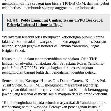
mengklaim dirinya sebagai juru bicara TPNPB-OPM, dan menyebut
telah berhasil membunuh seorang anggota militer Indonesia.
READ
Polda Lampung Ungkap Kasus TPPO Berkedok
Pekerja Imigrasi Indonesia Ilegal
“Pernyataan tersebut jelas merupakan kebohongan publik, karena
faktanya korban adalah warga sipil, bukan anggota militer. Korban
bekerja sebagai pegawai honorer di Pemkab Yahukimo,” tegas
Brigjen Faizal.
Kasus ini kini dalam tahap penyidikan mendalam. Olah TKP
lanjutan dijadwalkan dilakukan oleh Satreskrim Polres Yahukimo
pada Sabtu (5/7/2025), sebagai bagian dari proses lanjutan
pengumpulan barang bukti dan pendalaman identitas pelaku.
Sementara itu, Kasatgas Humas Ops Damai Cartenz, Kombes Pol.
Yusuf Sutejo, S.I.K., M.T., mengimbau masyarakat agar tetap
tenang dan tidak mudah terprovokasi oleh isu-isu tidak bertanggung
jawab yang tersebar di media sosial maupun dari kelompok tertentu.
“Kami mengimbau kepada seluruh masyarakat di Yahukimo untuk
tetap tenang namun waspada. Percayakan penanganan kasus ini