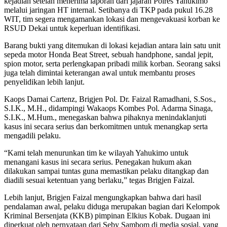
kejadian setelah menerima laporan dari jajaran Polres Yahukimo
melalui jaringan HT internal. Setibanya di TKP pada pukul 16.28
WIT, tim segera mengamankan lokasi dan mengevakuasi korban ke
RSUD Dekai untuk keperluan identifikasi.
Barang bukti yang ditemukan di lokasi kejadian antara lain satu unit
sepeda motor Honda Beat Street, sebuah handphone, sandal jepit,
spion motor, serta perlengkapan pribadi milik korban. Seorang saksi
juga telah dimintai keterangan awal untuk membantu proses
penyelidikan lebih lanjut.
Kaops Damai Cartenz, Brigjen Pol. Dr. Faizal Ramadhani, S.Sos.,
S.I.K., M.H., didampingi Wakaops Kombes Pol. Adarma Sinaga,
S.I.K., M.Hum., menegaskan bahwa pihaknya menindaklanjuti
kasus ini secara serius dan berkomitmen untuk menangkap serta
mengadili pelaku.
“Kami telah menurunkan tim ke wilayah Yahukimo untuk
menangani kasus ini secara serius. Penegakan hukum akan
dilakukan sampai tuntas guna memastikan pelaku ditangkap dan
diadili sesuai ketentuan yang berlaku,” tegas Brigjen Faizal.
Lebih lanjut, Brigjen Faizal mengungkapkan bahwa dari hasil
pendalaman awal, pelaku diduga merupakan bagian dari Kelompok
Kriminal Bersenjata (KKB) pimpinan Elkius Kobak. Dugaan ini
diperkuat oleh pernyataan dari Seby Sambom di media sosial, yang