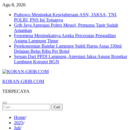
Skip
Agu 8, 2026
to
Prabowo Meningkat Kesejahteraan ASN, JAKSA, TNI,
content
POLRI, PNS Ini Tujuanya
Grib Jaya Apresiasi Polres Mesuji, Pemusna Tapir Sudah
Amankan
Fenomena Meningkatnya Angka Perceraian Pengadilan
Agama Lampung Timur
Perekonomian Bandar Lampung Stabil Harga Aqua 330ml
Delapan Belas Ribu Per Botol
Seruan Dari PPDI Lampung, Apresiasi Jaksa Agung Bongkar
Lumbung Korupsi BGN
KORAN-GRIB.COM
TERPECAYA
Cari
untuk:
Home
2025
Juli