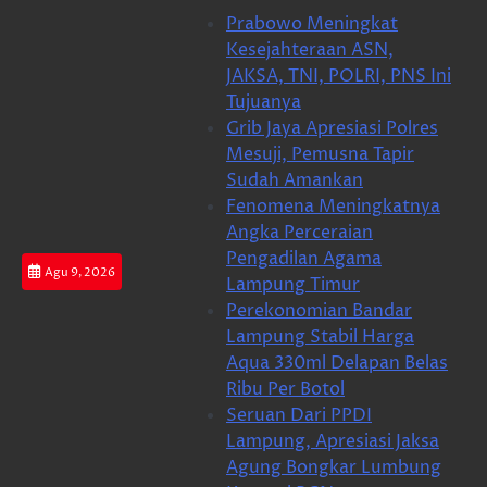
Skip
Prabowo Meningkat
to
Kesejahteraan ASN,
content
JAKSA, TNI, POLRI, PNS Ini
Tujuanya
Grib Jaya Apresiasi Polres
Mesuji, Pemusna Tapir
Sudah Amankan
Fenomena Meningkatnya
Angka Perceraian
Pengadilan Agama
Agu 9, 2026
Lampung Timur
Perekonomian Bandar
Lampung Stabil Harga
Aqua 330ml Delapan Belas
Ribu Per Botol
Seruan Dari PPDI
Lampung, Apresiasi Jaksa
Agung Bongkar Lumbung