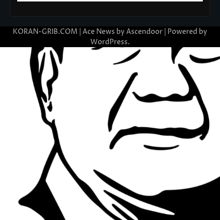
KORAN-GRIB.COM | Ace News by
Ascendoor
| Powered by
WordPress
.