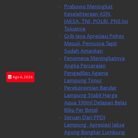
Skip
Prabowo Meningkat
to
Kesejahteraan ASN,
content
JAKSA, TNI, POLRI, PNS Ini
Tujuanya
Grib Jaya Apresiasi Polres
Mesuji, Pemusna Tapir
Sudah Amankan
Fenomena Meningkatnya
Angka Perceraian
Pengadilan Agama
Agu 6, 2026
Lampung Timur
Perekonomian Bandar
Lampung Stabil Harga
Aqua 330ml Delapan Belas
Ribu Per Botol
Seruan Dari PPDI
Lampung, Apresiasi Jaksa
Agung Bongkar Lumbung