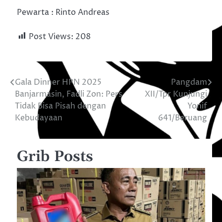
Pewarta : Rinto Andreas
Post Views:
208
Gala Dinner HPN 2025
Pangdam
Navigasi
Banjarmasin, Fadli Zon: Pers
XII/Tpr Kunjungi
pos
Tidak Bisa Pisah dengan
Yonif
Kebudayaan
641/Beruang
Grib Posts