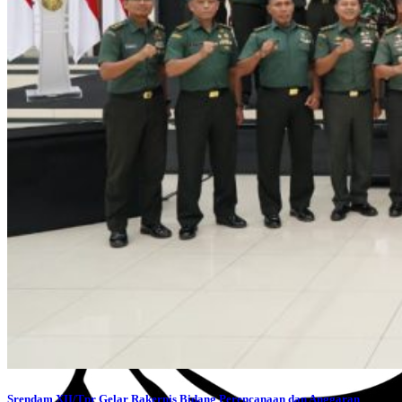
Srendam XII/Tpr Gelar Rakernis Bidang Perencanaan dan Anggaran