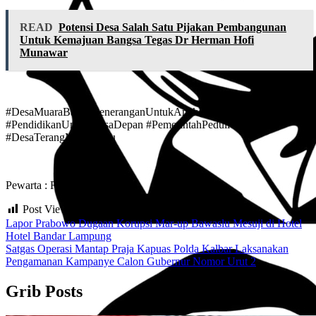
READ
Potensi Desa Salah Satu Pijakan Pembangunan
Untuk Kemajuan Bangsa Tegas Dr Herman Hofi
Munawar
#DesaMuaraBaru #PeneranganUntukAnakBangsa
#PendidikanUntukMasaDepan #PemerintahPeduli
#DesaTerangMuaraBaru
Pewarta : Rinto Andreas
Post Views:
282
Navigasi
Lapor Prabowo Dugaan Korupsi Mar-up Bawaslu Mesuji di Hotel
Hotel Bandar Lampung
pos
Satgas Operasi Mantap Praja Kapuas Polda Kalbar Laksanakan
Pengamanan Kampanye Calon Gubernur Nomor Urut 2
Grib Posts