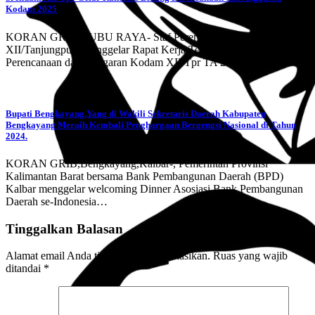
Kodam 2025
KORAN GRIB,KUBU RAYA- Staf Perencanaan Kodam
XII/Tanjungpura menggelar Rapat Kerja Teknis (Rakernis) Bidang
Perencanaan dan Anggaran Kodam XII/Tpr TA 2025.…
Bupati Bengkayang,Yang di Wakili Sekretaris Daerah Kabupaten
Bengkayang Meraih Kembali Penghargaan Bergengsi Nasional di Tahun
2024.
KORAN GRIB,Bengkayang,Kalbar-, Pemerintah Provinsi
Kalimantan Barat bersama Bank Pembangunan Daerah (BPD)
Kalbar menggelar welcoming Dinner Asosiasi Bank Pembangunan
Daerah se-Indonesia…
Tinggalkan Balasan
Alamat email Anda tidak akan dipublikasikan.
Ruas yang wajib
ditandai
*