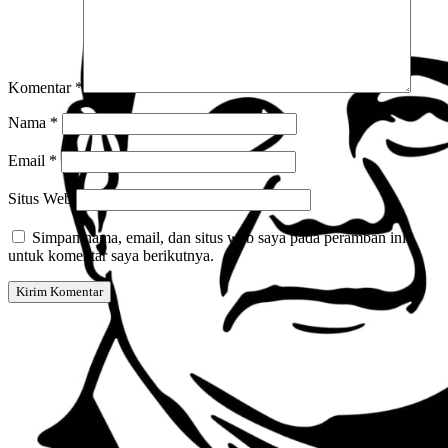
Komentar
*
Nama
*
Email
*
Situs Web
Simpan nama, email, dan situs web saya pada peramban ini
untuk komentar saya berikutnya.