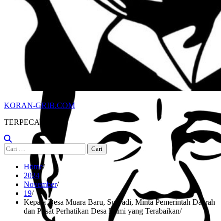
KORAN-GRIB.COM
TERPECAYA
Cari
untuk:
Home
2024
November
19
Kepala Desa Muara Baru, Suryadi, Minta Pemerintah Daerah
dan Pusat Perhatikan Desa Kami yang Terabaikan