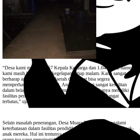
“Desa kami memiliki 357 Kepala Keluarga dan 1.047 jiwa, namun
kami masih hidup dalam kegelapan setiap malam. Kami sangat
berharap agar pemerintah daerah dan pusat bisa segera
memperhatikan kondisi kami. Anak-anak kami sangat kesulitan
dalam belajar, terutama ketika malam tiba. Kami hanya memiliki
fasilitas pendidikan hingga tingkat SMP, dan itu pun sangat
terbatas,” ujar Suryadi, dengan penuh harap.
Selain masalah penerangan, Desa Muara Baru juga mengalami
keterbatasan dalam fasilitas pendidikan yang memadai untuk anak-
anak mereka. Hal ini tentunya menjadi kekhawatiran besar bagi
orang tua yang menginginkan masa depan yang lebih baik untuk