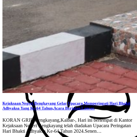
Kejaksaan Negeri Bengkayang Gelar Upacara Memperingati Hari Bhakti
Adhyaksa Yang Ke-64 Tahun,Acara Berjalan Lancar.
KORAN GRIB,Bengkayang,Kalbar-, Hari ini bertempat di Kantor
Kejaksaan Negeri Bengkayang telah diadakan Upacara Peringatan
Hari Bhakti Adhyaksa Ke-64 Tahun 2024.Senen…