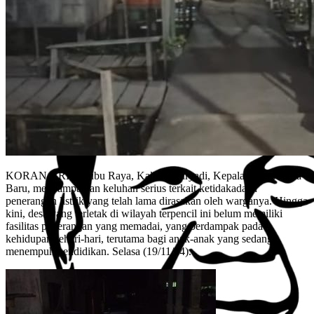
KORAN GRIB,Kubu Raya, Kalbar- Suryadi, Kepala Desa Muara
Baru, menyampaikan keluhan serius terkait ketidakadaan
penerangan listrik yang telah lama dirasakan oleh warganya. Hingga
kini, desa yang terletak di wilayah terpencil ini belum memiliki
fasilitas penerangan yang memadai, yang berdampak pada
kehidupan sehari-hari, terutama bagi anak-anak yang sedang
menempuh pendidikan. Selasa (19/11/24).