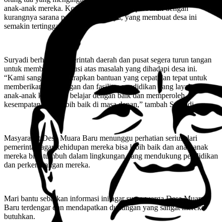
anak-anak mereka. Kondisi ini semakin diperburuk dengan
kurangnya sarana pendukung lainnya, yang membuat desa ini
semakin tertinggal.
Suryadi berharap pemerintah daerah dan pusat segera turun tangan
untuk memberikan solusi atas masalah yang dihadapi desa ini.
“Kami sangat mengharapkan bantuan yang cepat dan tepat untuk
memberikan penerangan dan fasilitas pendidikan yang layak, agar
anak-anak kami bisa belajar dengan baik dan memperoleh
kesempatan yang lebih baik di masa depan,” tambah Suryadi.
Masyarakat Desa Muara Baru menunggu perhatian serius dari
pemerintah agar kehidupan mereka bisa lebih baik dan anak-anak
mereka bisa tumbuh dalam lingkungan yang mendukung pendidikan
dan perkembangan mereka.
Mari bantu sebarkan informasi ini agar suara warga Desa Muara
Baru terdengar dan mendapatkan dukungan yang sangat mereka
butuhkan.