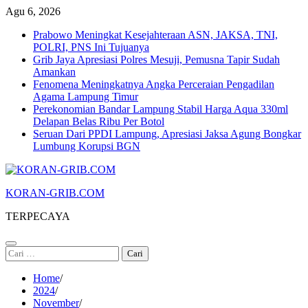
Skip
Agu 6, 2026
to
Prabowo Meningkat Kesejahteraan ASN, JAKSA, TNI,
content
POLRI, PNS Ini Tujuanya
Grib Jaya Apresiasi Polres Mesuji, Pemusna Tapir Sudah
Amankan
Fenomena Meningkatnya Angka Perceraian Pengadilan
Agama Lampung Timur
Perekonomian Bandar Lampung Stabil Harga Aqua 330ml
Delapan Belas Ribu Per Botol
Seruan Dari PPDI Lampung, Apresiasi Jaksa Agung Bongkar
Lumbung Korupsi BGN
KORAN-GRIB.COM
TERPECAYA
Cari
untuk:
Home
2024
November