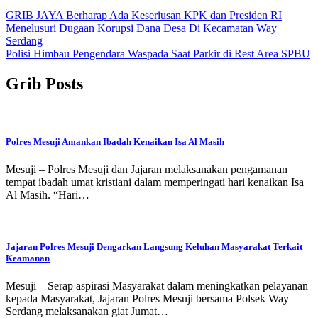
Navigasi
GRIB JAYA Berharap Ada Keseriusan KPK dan Presiden RI
Menelusuri Dugaan Korupsi Dana Desa Di Kecamatan Way
pos
Serdang
Polisi Himbau Pengendara Waspada Saat Parkir di Rest Area SPBU
Grib Posts
Polres Mesuji Amankan Ibadah Kenaikan Isa Al Masih
Mesuji – Polres Mesuji dan Jajaran melaksanakan pengamanan
tempat ibadah umat kristiani dalam memperingati hari kenaikan Isa
Al Masih. “Hari…
Jajaran Polres Mesuji Dengarkan Langsung Keluhan Masyarakat Terkait
Keamanan
Mesuji – Serap aspirasi Masyarakat dalam meningkatkan pelayanan
kepada Masyarakat, Jajaran Polres Mesuji bersama Polsek Way
Serdang melaksanakan giat Jumat…