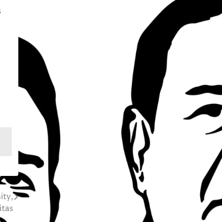
s
ity,
itas