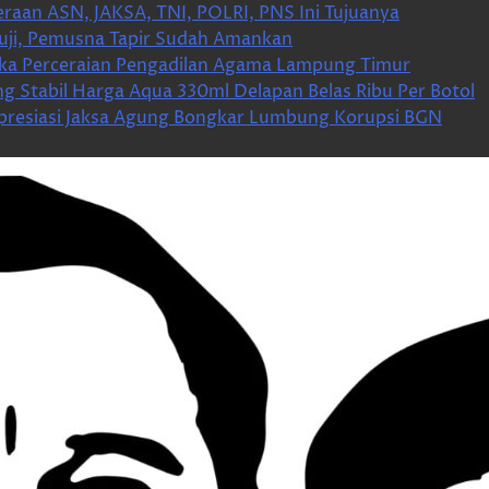
aan ASN, JAKSA, TNI, POLRI, PNS Ini Tujuanya
esuji, Pemusna Tapir Sudah Amankan
a Perceraian Pengadilan Agama Lampung Timur
 Stabil Harga Aqua 330ml Delapan Belas Ribu Per Botol
presiasi Jaksa Agung Bongkar Lumbung Korupsi BGN