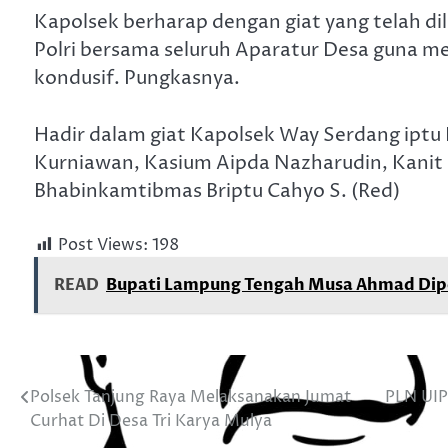
Kapolsek berharap dengan giat yang telah dil
Polri bersama seluruh Aparatur Desa guna 
kondusif. Pungkasnya.
Hadir dalam giat Kapolsek Way Serdang iptu 
Kurniawan, Kasium Aipda Nazharudin, Kanit
Bhabinkamtibmas Briptu Cahyo S. (Red)
Post Views:
198
READ
Bupati Lampung Tengah Musa Ahmad Diper
Polsek Tanjung Raya Melaksanakan Jumat
PLN UIP
Navigasi
Curhat Di Desa Tri Karya Mulya
pos