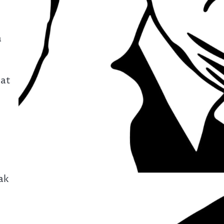
a
kat
P
ak