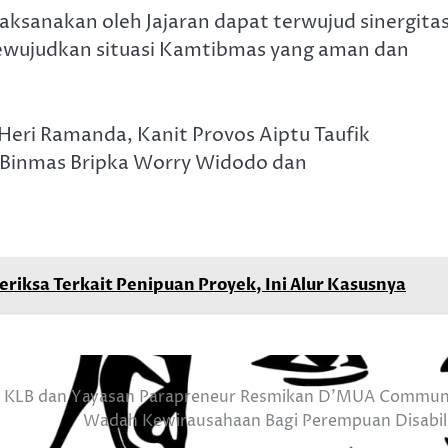
aksanakan oleh Jajaran dapat terwujud sinergita
mewujudkan situasi Kamtibmas yang aman dan
Heri Ramanda, Kanit Provos Aiptu Taufik
 Binmas Bripka Worry Widodo dan
iksa Terkait Penipuan Proyek, Ini Alur Kasusnya
 KLB dan Yayasan Parapreneur Resmikan D’MUA Commun
Wadah Kewirausahaan Bagi Perempuan Disabil