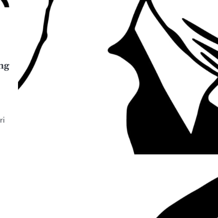
ng
ri