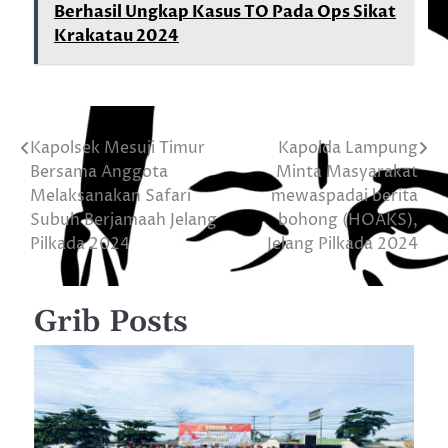
Berhasil Ungkap Kasus TO Pada Ops Sikat
Krakatau 2024
Kapolsek Mesuji Timur
Kapolda Lampung
Navigasi
Bersama Anggota
Minta Masyarakat
pos
Melaksanakan Safari
mewaspadai berita
Subuh Berjamaah Jelang
bohong (HOAKS),
Pilkada 2024
Jelang Pilkada 2024
Grib Posts