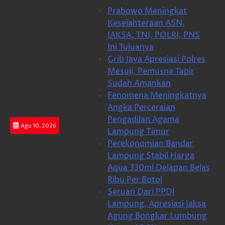
Skip
Prabowo Meningkat
to
Kesejahteraan ASN,
content
JAKSA, TNI, POLRI, PNS
Ini Tujuanya
Grib Jaya Apresiasi Polres
Mesuji, Pemusna Tapir
Sudah Amankan
Fenomena Meningkatnya
Angka Perceraian
Pengadilan Agama
Agu 10, 2026
Lampung Timur
Perekonomian Bandar
Lampung Stabil Harga
Aqua 330ml Delapan Belas
Ribu Per Botol
Seruan Dari PPDI
Lampung, Apresiasi Jaksa
Agung Bongkar Lumbung