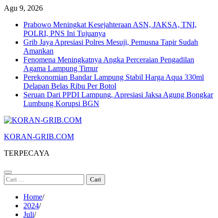
Skip
Agu 9, 2026
to
Prabowo Meningkat Kesejahteraan ASN, JAKSA, TNI,
content
POLRI, PNS Ini Tujuanya
Grib Jaya Apresiasi Polres Mesuji, Pemusna Tapir Sudah
Amankan
Fenomena Meningkatnya Angka Perceraian Pengadilan
Agama Lampung Timur
Perekonomian Bandar Lampung Stabil Harga Aqua 330ml
Delapan Belas Ribu Per Botol
Seruan Dari PPDI Lampung, Apresiasi Jaksa Agung Bongkar
Lumbung Korupsi BGN
KORAN-GRIB.COM
TERPECAYA
Cari
untuk:
Home
2024
Juli