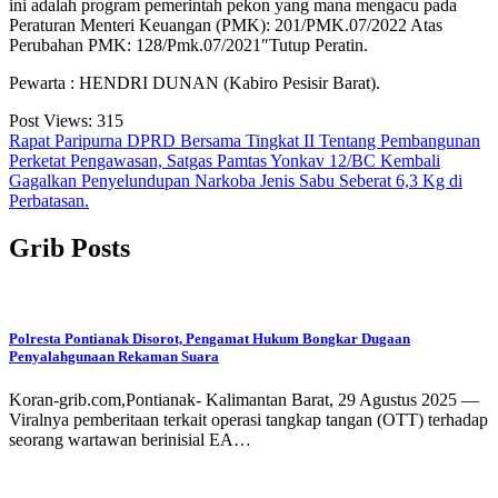
ini adalah program pemerintah pekon yang mana mengacu pada
Peraturan Menteri Keuangan (PMK): 201/PMK.07/2022 Atas
Perubahan PMK: 128/Pmk.07/2021″Tutup Peratin.
Pewarta : HENDRI DUNAN (Kabiro Pesisir Barat).
Post Views:
315
Navigasi
Rapat Paripurna DPRD Bersama Tingkat II Tentang Pembangunan
Perketat Pengawasan, Satgas Pamtas Yonkav 12/BC Kembali
pos
Gagalkan Penyelundupan Narkoba Jenis Sabu Seberat 6,3 Kg di
Perbatasan.
Grib Posts
Polresta Pontianak Disorot, Pengamat Hukum Bongkar Dugaan
Penyalahgunaan Rekaman Suara
Koran-grib.com,Pontianak- Kalimantan Barat, 29 Agustus 2025 —
Viralnya pemberitaan terkait operasi tangkap tangan (OTT) terhadap
seorang wartawan berinisial EA…