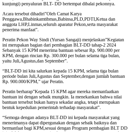
kunjungi) penyaluran BLT- DD bertempat dibalai pekonnya.
Acara tersebut dihadiri”Oleh Camat Karya
Penggawa,Bhabinkamtibmas,Babinsa,PLD,PDTI,Ketua dan
anggota LHP,Linmas,seluruh aparatur Pekon,serta masyarakat
penerima manfaat”.
Peratin Pekon Way Sindi (Yursan Sangaji) menjelaskan”Kegiatan
ini merupakan bagian dari pembagian BLT-DD tahap-2 2024
Sebanyak 15 KPM menerima bantuan sebesar Rp. 900.000 per
KPM, dengan rincian Rp. 300.000 per bulan selama tiga bulan,
yaitu Juli,Agustus,dan September”.
“BLT-DD ini kita salurkan kepada 15 KPM, selama tiga bulan
periode bulan Juli,Agustus dan September,dengan jumlah bantuan
Rp. 900.000/KPM,” ujar Peratin.
Peratin berharap”Kepada 15 KPM agar mereka memanfaatkan
bantuan ini dengan sebaik mungkin. Ia menekankan bahwa nilai
bantuan tersebut bukan hanya sekadar angka, tetapi merupakan
bentuk kepedulian pemerintah terhadap masyarakat”.
“Semoga dengan adanya BLT-DD ini kepada masyarakat yang
menerimanya dapat dipergunakan dengan sebaik baiknya dan
bermanfaat bagi KPM,sesuai dengan Program pembagian BLT DD