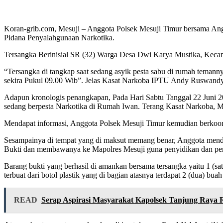
Koran-grib.com, Mesuji – Anggota Polsek Mesuji Timur bersama Ang
Pidana Penyalahgunaan Narkotika.
Tersangka Berinisial SR (32) Warga Desa Dwi Karya Mustika, Keca
“Tersangka di tangkap saat sedang asyik pesta sabu di rumah tema
sekira Pukul 09.00 Wib”. Jelas Kasat Narkoba IPTU Andy Ruswan
Adapun kronologis penangkapan, Pada Hari Sabtu Tanggal 22 Juni 2
sedang berpesta Narkotika di Rumah Iwan. Terang Kasat Narkoba, M
Mendapat informasi, Anggota Polsek Mesuji Timur kemudian berkoor
Sesampainya di tempat yang di maksut memang benar, Anggota menda
Bukti dan membawanya ke Mapolres Mesuji guna penyidikan dan pen
Barang bukti yang berhasil di amankan bersama tersangka yaitu 1 (satu)
terbuat dari botol plastik yang di bagian atasnya terdapat 2 (dua) bua
READ
Serap Aspirasi Masyarakat Kapolsek Tanjung Raya 