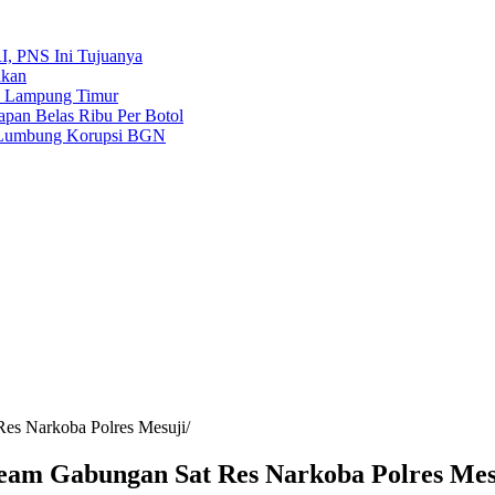
, PNS Ini Tujuanya
nkan
a Lampung Timur
pan Belas Ribu Per Botol
r Lumbung Korupsi BGN
es Narkoba Polres Mesuji
eam Gabungan Sat Res Narkoba Polres Mes