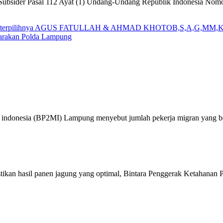
1) Subsider Pasal 112 Ayat (1) Undang-Undang Republik Indonesia No
mat terpilihnya AGUS FATULLAH & AHMAD KHOTOB,S,A,G,MM,Ketu
garakan Polda Lampung
n indonesia (BP2MI) Lampung menyebut jumlah pekerja migran yang be
ikan hasil panen jagung yang optimal, Bintara Penggerak Ketahan