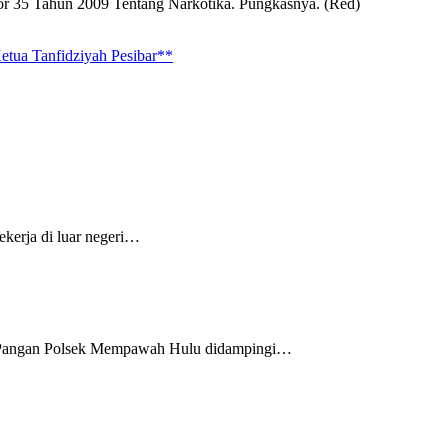
mor 35 Tahun 2009 Tentang Narkotika. Pungkasnya. (Red)
a Tanfidziyah Pesibar**
kerja di luar negeri…
an Pangan Polsek Mempawah Hulu didampingi…