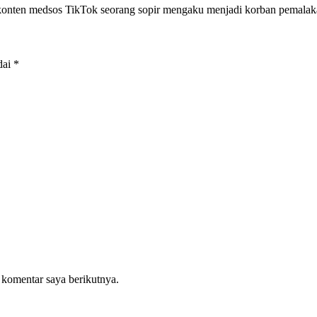
n konten medsos TikTok seorang sopir mengaku menjadi korban pemala
dai
*
 komentar saya berikutnya.