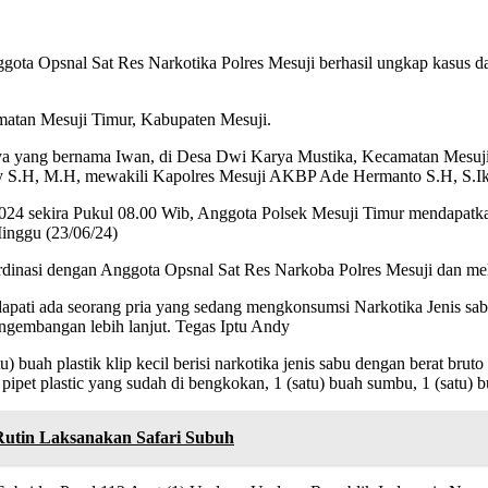
gota Opsnal Sat Res Narkotika Polres Mesuji berhasil ungkap kasus
matan Mesuji Timur, Kabupaten Mesuji.
nnya yang bernama Iwan, di Desa Dwi Karya Mustika, Kecamatan Mesuj
dy S.H, M.H, mewakili Kapolres Mesuji AKBP Ade Hermanto S.H, S.
024 sekira Pukul 08.00 Wib, Anggota Polsek Mesuji Timur mendapatka
inggu (23/06/24)
dinasi dengan Anggota Opsnal Sat Res Narkoba Polres Mesuji dan me
pati ada seorang pria yang sedang mengkonsumsi Narkotika Jenis sab
gembangan lebih lanjut. Tegas Iptu Andy
 buah plastik klip kecil berisi narkotika jenis sabu dengan berat bruto 
h pipet plastic yang sudah di bengkokan, 1 (satu) buah sumbu, 1 (satu) b
Rutin Laksanakan Safari Subuh