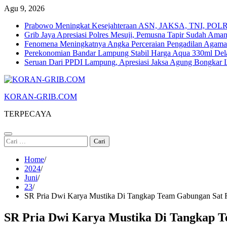
Skip
Agu 9, 2026
to
Prabowo Meningkat Kesejahteraan ASN, JAKSA, TNI, POLRI
content
Grib Jaya Apresiasi Polres Mesuji, Pemusna Tapir Sudah Ama
Fenomena Meningkatnya Angka Perceraian Pengadilan Agam
Perekonomian Bandar Lampung Stabil Harga Aqua 330ml Dela
Seruan Dari PPDI Lampung, Apresiasi Jaksa Agung Bongka
KORAN-GRIB.COM
TERPECAYA
Cari
untuk:
Home
2024
Juni
23
SR Pria Dwi Karya Mustika Di Tangkap Team Gabungan Sat R
SR Pria Dwi Karya Mustika Di Tangkap T