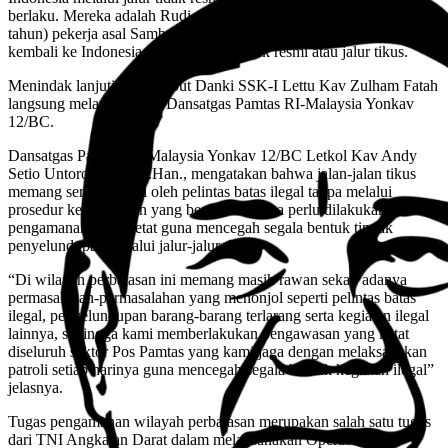
berlaku. Mereka adalah Rudi (28 tahun) dan Haekal Patang (30
tahun) pekerja asal Sambas yang bekerja di Malaysia dan akan
kembali ke Indonesia melewati jalur tidak resmi atau jalur tikus.
Menindak lanjuti hal tersebut Danki SSK-I Lettu Kav Zulham Fatah
langsung melaporkan ke Dansatgas Pamtas RI-Malaysia Yonkav
12/BC.
Dansatgas Pamtas RI-Malaysia Yonkav 12/BC Letkol Kav Andy
Setio Untoro, S.H., M.Han., mengatakan bahwa jalan-jalan tikus
memang sering dilalui oleh pelintas batas ilegal tanpa melalui
prosedur keimigrasian yang benar, sehingga perlu dilakukan
pengamanan yang ketat guna mencegah segala bentuk tindak
penyelundupan melalui jalur-jalur darat.
“Di wilayah perbatasan ini memang masih rawan sekali adanya
permasalahan-permasalahan yang menonjol seperti pelintas batas
ilegal, penyelundupan barang-barang terlarang serta kegiatan ilegal
lainnya, sehingga kami memberlakukan pengawasan yang ketat
diseluruh sektor Pos Pamtas yang kami jaga dengan melaksanakan
patroli setiap harinya guna mencegah segala bentuk kegiatan ilegal”
jelasnya.
Tugas pengamanan wilayah perbatasan merupakan salah satu tugas
dari TNI Angkatan Darat dalam melaksanakan Operasi Militer