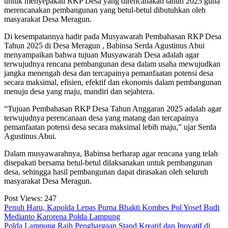
untuk menyepakati RKP Desa yang direncanakan tahun 2025 guna
merencanakan pembangunan yang betul-betul dibutuhkan oleh
masyarakat Desa Meragun.
Di kesempatannya hadir pada Musyawarah Pembahasan RKP Desa
Tahun 2025 di Desa Meragun , Babinsa Serda Agustinus Abui
menyampaikan bahwa tujuan Musyawarah Desa adalah agar
terwujudnya rencana pembangunan desa dalam usaha mewujudkan
jangka menengah desa dan tercapainya pemanfaatan potensi desa
secara maksimal, efisien, efektif dan ekonomis dalam pembangunan
menuju desa yang maju, mandiri dan sejahtera.
“Tujuan Pembahasan RKP Desa Tahun Anggaran 2025 adalah agar
terwujudnya perencanaan desa yang matang dan tercapainya
pemanfaatan potensi desa secara maksimal lebih maju,” ujar Serda
Agustinus Abui.
Dalam musyawarahnya, Babinsa berharap agar rencana yang telah
disepakati bersama betul-betul dilaksanakan untuk pembangunan
desa, sehingga hasil pembangunan dapat dirasakan oleh seluruh
masyarakat Desa Meragun.
Post Views:
247
Navigasi
Penuh Haru, Kapolda Lepas Purna Bhakti Kombes Pol Yosef Budi
Medianto Karorena Polda Lampung
pos
Polda Lampung Raih Penghargaan Stand Kreatif dan Inovatif di