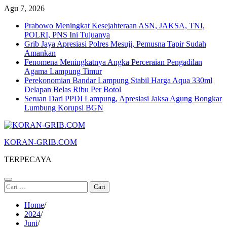
Skip
Agu 7, 2026
to
Prabowo Meningkat Kesejahteraan ASN, JAKSA, TNI,
content
POLRI, PNS Ini Tujuanya
Grib Jaya Apresiasi Polres Mesuji, Pemusna Tapir Sudah
Amankan
Fenomena Meningkatnya Angka Perceraian Pengadilan
Agama Lampung Timur
Perekonomian Bandar Lampung Stabil Harga Aqua 330ml
Delapan Belas Ribu Per Botol
Seruan Dari PPDI Lampung, Apresiasi Jaksa Agung Bongkar
Lumbung Korupsi BGN
KORAN-GRIB.COM
TERPECAYA
Cari
untuk:
Home
2024
Juni