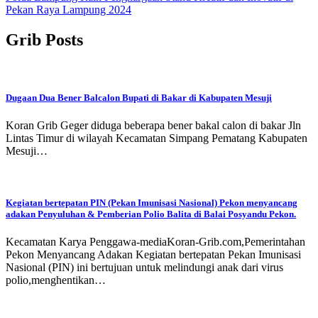
Pekan Raya Lampung 2024
Grib Posts
Dugaan Dua Bener Balcalon Bupati di Bakar di Kabupaten Mesuji
Koran Grib Geger diduga beberapa bener bakal calon di bakar Jln
Lintas Timur di wilayah Kecamatan Simpang Pematang Kabupaten
Mesuji…
Kegiatan bertepatan PIN (Pekan Imunisasi Nasional) Pekon menyancang
adakan Penyuluhan & Pemberian Polio Balita di Balai Posyandu Pekon.
Kecamatan Karya Penggawa-mediaKoran-Grib.com,Pemerintahan
Pekon Menyancang Adakan Kegiatan bertepatan Pekan Imunisasi
Nasional (PIN) ini bertujuan untuk melindungi anak dari virus
polio,menghentikan…