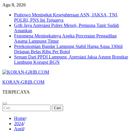
Skip
Agu 8, 2026
to
Prabowo Meningkat Kesejahteraan ASN, JAKSA, TNI,
content
POLRI, PNS Ini Tujuanya
Grib Jaya Apresiasi Polres Mesuji, Pemusna Tapir Sudah
Amankan
Fenomena Meningkatnya Angka Perceraian Pengadilan
Agama Lampung Timur
Perekonomian Bandar Lampung Stabil Harga Aqua 330ml
Delapan Belas Ribu Per Botol
Seruan Dari PPDI Lampung, Apresiasi Jaksa Agung Bongkar
Lumbung Korupsi BGN
KORAN-GRIB.COM
TERPECAYA
Cari
untuk:
Home
2024
April