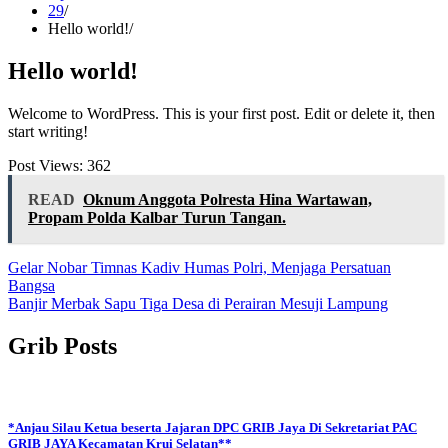
29
Hello world!
Hello world!
Welcome to WordPress. This is your first post. Edit or delete it, then
start writing!
Post Views:
362
READ
Oknum Anggota Polresta Hina Wartawan,
Propam Polda Kalbar Turun Tangan.
Navigasi
Gelar Nobar Timnas Kadiv Humas Polri, Menjaga Persatuan
Bangsa
pos
Banjir Merbak Sapu Tiga Desa di Perairan Mesuji Lampung
Grib Posts
*Anjau Silau Ketua beserta Jajaran DPC GRIB Jaya Di Sekretariat PAC
GRIB JAYA Kecamatan Krui Selatan**