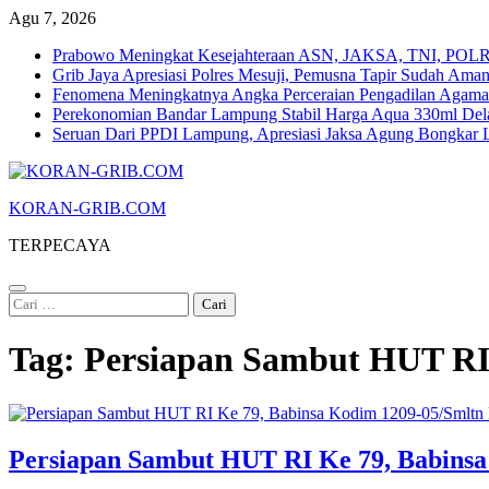
Skip
Agu 7, 2026
to
Prabowo Meningkat Kesejahteraan ASN, JAKSA, TNI, POLRI
content
Grib Jaya Apresiasi Polres Mesuji, Pemusna Tapir Sudah Ama
Fenomena Meningkatnya Angka Perceraian Pengadilan Agam
Perekonomian Bandar Lampung Stabil Harga Aqua 330ml Dela
Seruan Dari PPDI Lampung, Apresiasi Jaksa Agung Bongka
KORAN-GRIB.COM
TERPECAYA
Cari
untuk:
Tag:
Persiapan Sambut HUT RI
Persiapan Sambut HUT RI Ke 79, Babinsa