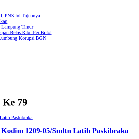
, PNS Ini Tujuanya
nkan
a Lampung Timur
pan Belas Ribu Per Botol
r Lumbung Korupsi BGN
 Ke 79
 Kodim 1209-05/Smltn Latih Paskibraka