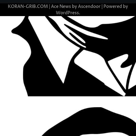
KORAN-GRIB.COM | Ace News by
Ascendoor
| Powered by
WordPress
.