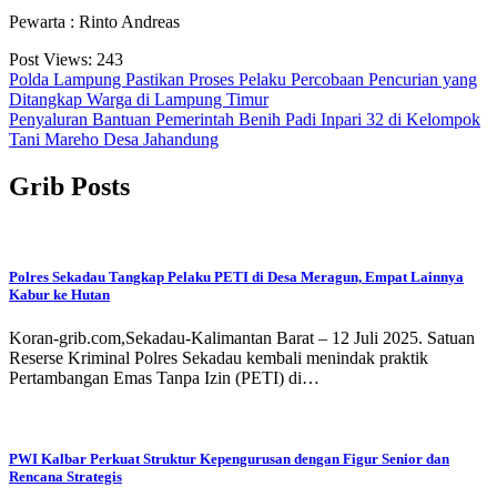
Pewarta : Rinto Andreas
Post Views:
243
Navigasi
Polda Lampung Pastikan Proses Pelaku Percobaan Pencurian yang
Ditangkap Warga di Lampung Timur
pos
Penyaluran Bantuan Pemerintah Benih Padi Inpari 32 di Kelompok
Tani Mareho Desa Jahandung
Grib Posts
Polres Sekadau Tangkap Pelaku PETI di Desa Meragun, Empat Lainnya
Kabur ke Hutan
Koran-grib.com,Sekadau-Kalimantan Barat – 12 Juli 2025. Satuan
Reserse Kriminal Polres Sekadau kembali menindak praktik
Pertambangan Emas Tanpa Izin (PETI) di…
PWI Kalbar Perkuat Struktur Kepengurusan dengan Figur Senior dan
Rencana Strategis