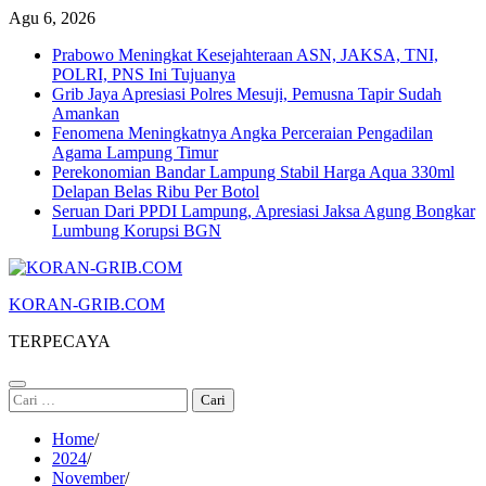
Skip
Agu 6, 2026
to
Prabowo Meningkat Kesejahteraan ASN, JAKSA, TNI,
content
POLRI, PNS Ini Tujuanya
Grib Jaya Apresiasi Polres Mesuji, Pemusna Tapir Sudah
Amankan
Fenomena Meningkatnya Angka Perceraian Pengadilan
Agama Lampung Timur
Perekonomian Bandar Lampung Stabil Harga Aqua 330ml
Delapan Belas Ribu Per Botol
Seruan Dari PPDI Lampung, Apresiasi Jaksa Agung Bongkar
Lumbung Korupsi BGN
KORAN-GRIB.COM
TERPECAYA
Cari
untuk:
Home
2024
November