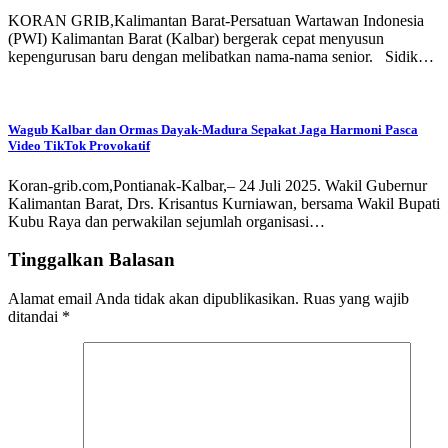
KORAN GRIB,Kalimantan Barat-Persatuan Wartawan Indonesia
(PWI) Kalimantan Barat (Kalbar) bergerak cepat menyusun
kepengurusan baru dengan melibatkan nama-nama senior. Sidik…
Wagub Kalbar dan Ormas Dayak-Madura Sepakat Jaga Harmoni Pasca
Video TikTok Provokatif
Koran-grib.com,Pontianak-Kalbar,– 24 Juli 2025. Wakil Gubernur
Kalimantan Barat, Drs. Krisantus Kurniawan, bersama Wakil Bupati
Kubu Raya dan perwakilan sejumlah organisasi…
Tinggalkan Balasan
Alamat email Anda tidak akan dipublikasikan.
Ruas yang wajib
ditandai
*