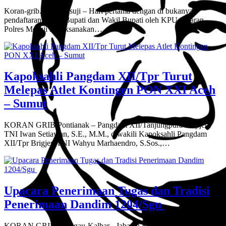
Koran-grib.com, Mesuji – Hari pertama dengan di bukanya
pendaftaran Calon Bupati dan Wakil Bupati oleh KPU, Jajaran
Polres Mesuji melaksanakan…
Kapoksahli Pangdam XII/Tpr Turut
Melepas Atlet Kontingen PON XXI Aceh
– Sumut
KORAN GRIB,Pontianak – Pangdam XII/Tanjungpura Mayjen
TNI Iwan Setiawan, S.E., M.M., diwakili Kapoksahli Pangdam
XII/Tpr Brigjen TNI Wahyu Marhaendro, S.Sos.,…
Upacara Penerimaan Tugas dan Tradisi
Penerimaan Dandim 1204/Sgu
KORAN GRIB,Sanggau-Kalbar-, Jabatan Komandan Kodim