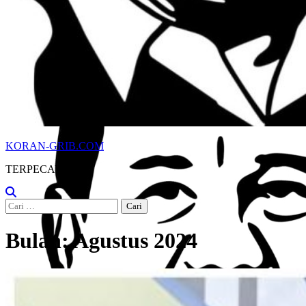
KORAN-GRIB.COM
TERPECAYA
Cari
untuk:
Bulan:
Agustus 2024