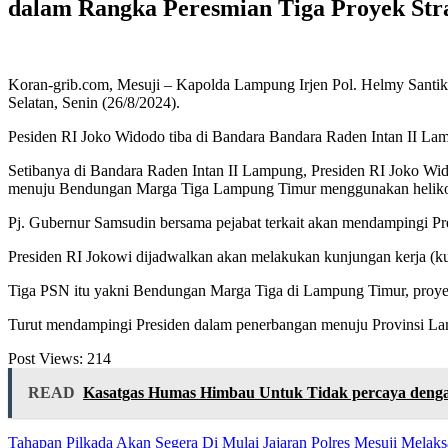
dalam Rangka Peresmian Tiga Proyek Stra
Koran-grib.com, Mesuji – Kapolda Lampung Irjen Pol. Helmy Santi
Selatan, Senin (26/8/2024).
Pesiden RI Joko Widodo tiba di Bandara Bandara Raden Intan II L
Setibanya di Bandara Raden Intan II Lampung, Presiden RI Joko Wi
menuju Bendungan Marga Tiga Lampung Timur menggunakan helik
Pj. Gubernur Samsudin bersama pejabat terkait akan mendampingi P
Presiden RI Jokowi dijadwalkan akan melakukan kunjungan kerja (kun
Tiga PSN itu yakni Bendungan Marga Tiga di Lampung Timur, proyek
Turut mendampingi Presiden dalam penerbangan menuju Provinsi La
Post Views:
214
READ
Kasatgas Humas Himbau Untuk Tidak percaya denga
Navigasi
Tahapan Pilkada Akan Segera Di Mulai Jajaran Polres Mesuji Melak