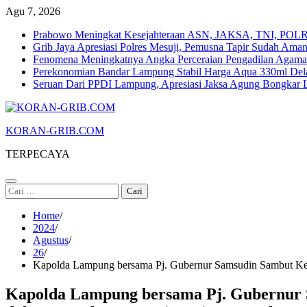
Skip
Agu 7, 2026
to
Prabowo Meningkat Kesejahteraan ASN, JAKSA, TNI, POLRI
content
Grib Jaya Apresiasi Polres Mesuji, Pemusna Tapir Sudah Ama
Fenomena Meningkatnya Angka Perceraian Pengadilan Agam
Perekonomian Bandar Lampung Stabil Harga Aqua 330ml Dela
Seruan Dari PPDI Lampung, Apresiasi Jaksa Agung Bongka
KORAN-GRIB.COM
TERPECAYA
Cari
untuk:
Home
2024
Agustus
26
Kapolda Lampung bersama Pj. Gubernur Samsudin Sambut Keda
Kapolda Lampung bersama Pj. Gubernur S