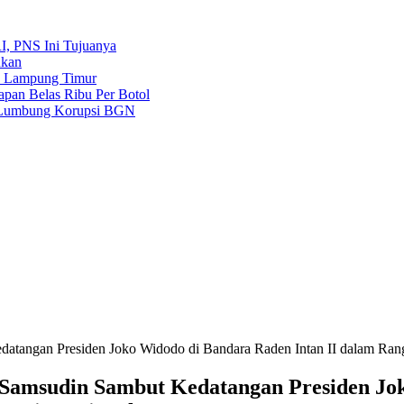
, PNS Ini Tujuanya
nkan
a Lampung Timur
pan Belas Ribu Per Botol
r Lumbung Korupsi BGN
tangan Presiden Joko Widodo di Bandara Raden Intan II dalam Rangk
amsudin Sambut Kedatangan Presiden Jok