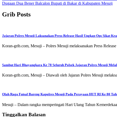
Dugaan Dua Bener Balcalon Bupati di Bakar di Kabupaten Mesuji
pos
Grib Posts
Jajaran Polres Mesuji Laksanakan Press Release Hasil Ungkap Ops Sikat Kr
Koran-grib.com, Mesuji – Polres Mesuji melaksanakan Press Release
Sambut Hari Bhayangkara Ke 78 Seluruh Polsek Jajaran Polres Mesuji Mel
Koran-grib.com, Mesuji – Diawali oleh Jajaran Polres Mesuji mel
Olah Raga Futsal Bareng Kapolres Mesuji Pada Perayaan HUT RI Ke 80 Ta
Mesuji – Dalam rangka memperingati Hari Ulang Tahun Kemerdekaan
Tinggalkan Balasan