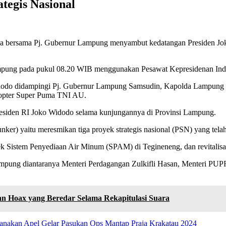
tegis Nasional
ka bersama Pj. Gubernur Lampung menyambut kedatangan Presiden Jok
ampung pada pukul 08.20 WIB menggunakan Pesawat Kepresidenan Ind
dodo didampingi Pj. Gubernur Lampung Samsudin, Kapolda Lampung Ir
opter Super Puma TNI AU.
residen RI Joko Widodo selama kunjungannya di Provinsi Lampung.
ker) yaitu meresmikan tiga proyek strategis nasional (PSN) yang tela
 Sistem Penyediaan Air Minum (SPAM) di Tegineneng, dan revitalisa
mpung diantaranya Menteri Perdagangan Zulkifli Hasan, Menteri PUP
n Hoax yang Beredar Selama Rekapitulasi Suara
sanakan Apel Gelar Pasukan Ops Mantap Praja Krakatau 2024