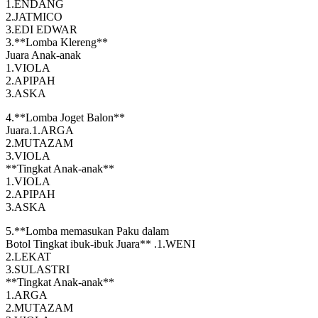
1.ENDANG
2.JATMICO
3.EDI EDWAR
3.**Lomba Klereng**
Juara Anak-anak
1.VIOLA
2.APIPAH
3.ASKA
4.**Lomba Joget Balon**
Juara.1.ARGA
2.MUTAZAM
3.VIOLA
**Tingkat Anak-anak**
1.VIOLA
2.APIPAH
3.ASKA
5.**Lomba memasukan Paku dalam
Botol Tingkat ibuk-ibuk Juara** .1.WENI
2.LEKAT
3.SULASTRI
**Tingkat Anak-anak**
1.ARGA
2.MUTAZAM