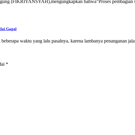
Agung (FIKRIYANSYAH),mengungkapkan bahwa”Proses pembagian sem
lai Gagal
beberapa waktu yang lalu pasalnya, karena lambanya penanganan ja
dai
*