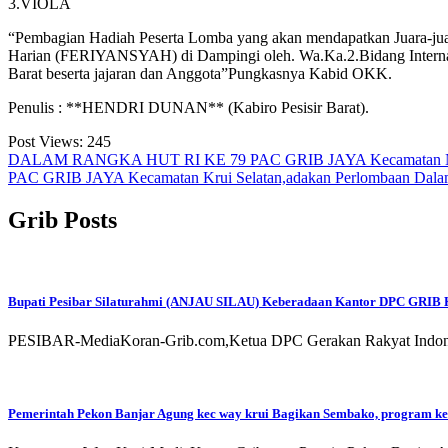
3.VIOLA
“Pembagian Hadiah Peserta Lomba yang akan mendapatkan Juara-jua
Harian (FERIYANSYAH) di Dampingi oleh. Wa.Ka.2.Bidang Interna
Barat beserta jajaran dan Anggota”Pungkasnya Kabid OKK.
Penulis : **HENDRI DUNAN** (Kabiro Pesisir Barat).
Post Views:
245
Navigasi
DALAM RANGKA HUT RI KE 79 PAC GRIB JAYA Kecamatan Nga
PAC GRIB JAYA Kecamatan Krui Selatan,adakan Perlombaan Dala
pos
Grib Posts
Bupati Pesibar Silaturahmi (ANJAU SILAU) Keberadaan Kantor DPC GRIB 
PESIBAR-MediaKoran-Grib.com,Ketua DPC Gerakan Rakyat Indonesi
Pemerintah Pekon Banjar Agung kec way krui Bagikan Sembako, program ke