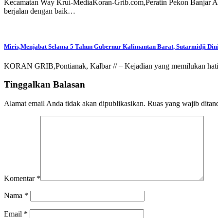
Kecamatan Way Krui-MediaKoran-Grib.com,Peratin Pekon Banjar 
berjalan dengan baik…
Miris,Menjabat Selama 5 Tahun Gubernur Kalimantan Barat, Sutarmidji Dini
KORAN GRIB,Pontianak, Kalbar // – Kejadian yang memilukan hati 
Tinggalkan Balasan
Alamat email Anda tidak akan dipublikasikan.
Ruas yang wajib ditan
Komentar
*
Nama
*
Email
*