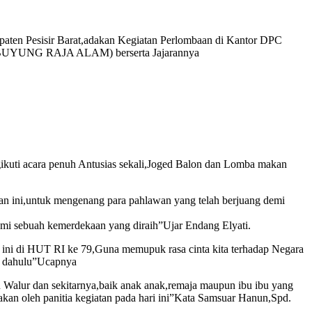
n Pesisir Barat,adakan Kegiatan Perlombaan di Kantor DPC
I BUYUNG RAJA ALAM) berserta Jajarannya
kuti acara penuh Antusias sekali,Joged Balon dan Lomba makan
 ini,untuk mengenang para pahlawan yang telah berjuang demi
emi sebuah kemerdekaan yang diraih”Ujar Endang Elyati.
 ini di HUT RI ke 79,Guna memupuk rasa cinta kita terhadap Negara
ta dahulu”Ucapnya
r dan sekitarnya,baik anak anak,remaja maupun ibu ibu yang
kan oleh panitia kegiatan pada hari ini”Kata Samsuar Hanun,Spd.