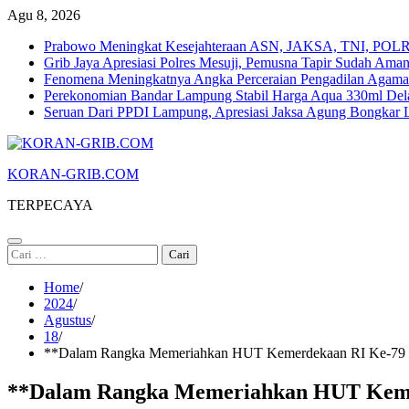
Skip
Agu 8, 2026
to
Prabowo Meningkat Kesejahteraan ASN, JAKSA, TNI, POLRI
content
Grib Jaya Apresiasi Polres Mesuji, Pemusna Tapir Sudah Ama
Fenomena Meningkatnya Angka Perceraian Pengadilan Agam
Perekonomian Bandar Lampung Stabil Harga Aqua 330ml Dela
Seruan Dari PPDI Lampung, Apresiasi Jaksa Agung Bongka
KORAN-GRIB.COM
TERPECAYA
Cari
untuk:
Home
2024
Agustus
18
**Dalam Rangka Memeriahkan HUT Kemerdekaan RI Ke-79 D
**Dalam Rangka Memeriahkan HUT Kemer