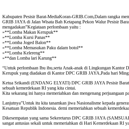
Kabupaten Pesisir Barat-MediaKoran-GRIB.Com,Dalam rangka mem
GRIB JAYA di Jalan Wisata Bah Ketapang Pekon Walur Pesisir 
mengadakan”Kegiataan perlombaan yaitu :
»**Lomba Makan Kerupuk**
»**Lomba Kursi Panas**
»**Lomba Joged Balon**
»**Lomba Memasukan Paku dalam botol**
»**Lomba Kelereng**
»**dan Lomba lari Karung**
“Untuk perlombaan Ibu ibu,serta Anak-anak di Lingkungan Kantor 
Kerupuk yang diadakan di Kantor DPC GRIB JAYA,Pada hari Minggu
Ketua Srikandi (ENDANG ELYATI) DPC GRIB JAYA Pesisir Barat saa
sebuah kemerdekaan RI yang kita cintai.
Kita sekarang ini hanya memeriahkan dan mengenang perjuangaan pa
Lanjutnya”Untuk itu kita tanamkan jiwa Nasionalisme kepada genera
Kesatuan Republik Indonesia. demi memeriahkan sebuah kemerdekaan
Dikesempatan yang sama Sekeretarus DPC GRIB JAYA (SAMSUAR HA
sangat antusias sekali untuk memeriahkan di Hari Kemerdekaan RI ya