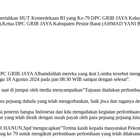
eriahkan HUT Kemerdekaan RI yang Ke-79 DPC GRIB JAYA Kabupate
Barat,Ketua DPC GRIB JAYA Kabupaten Pesisir Barat (AHMAD YAN
DPC GRIB JAYA Alhamdulilah mereka yang ikut Lomba tersebut mengi
 18 Agustus 2024 pada jam 08:30 WIB sampai dengan selesai”.
t di jumpai oleh media menyampaikan”Tujuaan diadakan perlombaan
ra pejuang dahulu yang telah mengorbankan, baik jiwa dan raganya d
si penerus bangsa Indonesia dan kita mengadakan kegiatan perlombaan
 yang telah diraih dengan susah payah oleh para pejuang pejuang ki
NUN,Spd’mengucapkan”Terima kasih kepada masyarakat Pekon Walu
ng ke 79 untuk mengikuti perlombaan perlombaan yang telah dilaksana