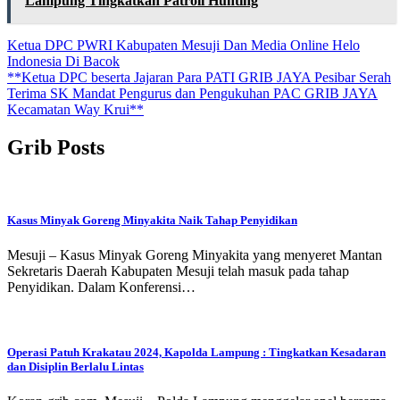
Lampung Tingkatkan Patroli Hunting
Navigasi
Ketua DPC PWRI Kabupaten Mesuji Dan Media Online Helo
Indonesia Di Bacok
pos
**Ketua DPC beserta Jajaran Para PATI GRIB JAYA Pesibar Serah
Terima SK Mandat Pengurus dan Pengukuhan PAC GRIB JAYA
Kecamatan Way Krui**
Grib Posts
Kasus Minyak Goreng Minyakita Naik Tahap Penyidikan
Mesuji – Kasus Minyak Goreng Minyakita yang menyeret Mantan
Sekretaris Daerah Kabupaten Mesuji telah masuk pada tahap
Penyidikan. Dalam Konferensi…
Operasi Patuh Krakatau 2024, Kapolda Lampung : Tingkatkan Kesadaran
dan Disiplin Berlalu Lintas