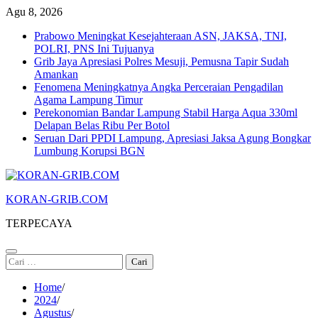
Skip
Agu 8, 2026
to
Prabowo Meningkat Kesejahteraan ASN, JAKSA, TNI,
content
POLRI, PNS Ini Tujuanya
Grib Jaya Apresiasi Polres Mesuji, Pemusna Tapir Sudah
Amankan
Fenomena Meningkatnya Angka Perceraian Pengadilan
Agama Lampung Timur
Perekonomian Bandar Lampung Stabil Harga Aqua 330ml
Delapan Belas Ribu Per Botol
Seruan Dari PPDI Lampung, Apresiasi Jaksa Agung Bongkar
Lumbung Korupsi BGN
KORAN-GRIB.COM
TERPECAYA
Cari
untuk:
Home
2024
Agustus