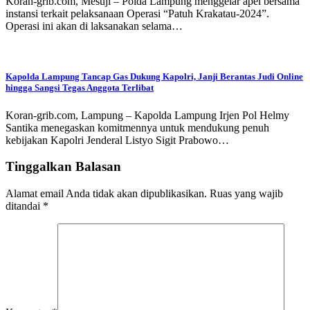
Koran-grib.com, Mesuji – Polda Lampung menggelar apel bersama
instansi terkait pelaksanaan Operasi “Patuh Krakatau-2024”.
Operasi ini akan di laksanakan selama…
Kapolda Lampung Tancap Gas Dukung Kapolri, Janji Berantas Judi Online
hingga Sangsi Tegas Anggota Terlibat
Koran-grib.com, Lampung – Kapolda Lampung Irjen Pol Helmy
Santika menegaskan komitmennya untuk mendukung penuh
kebijakan Kapolri Jenderal Listyo Sigit Prabowo…
Tinggalkan Balasan
Alamat email Anda tidak akan dipublikasikan.
Ruas yang wajib
ditandai
*