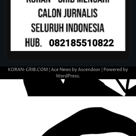
KORAN-GRIB.COM | Ace News by
Ascendoor
| Powered by
WordPress
.