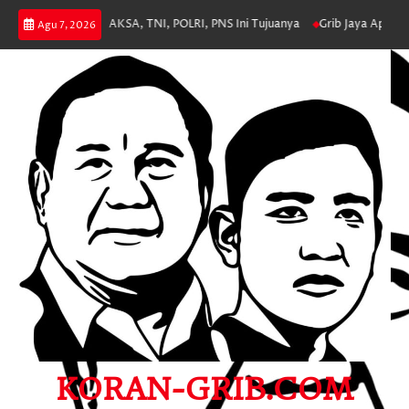
Skip
hteraan ASN, JAKSA, TNI, POLRI, PNS Ini Tujuanya
Grib Jaya Apresiasi P
Agu 7, 2026
to
content
KORAN-GRIB.COM