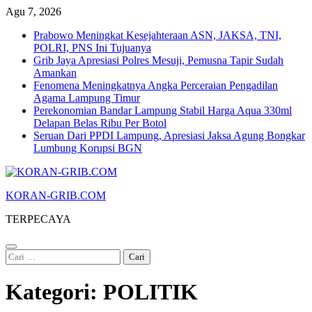
Skip
Agu 7, 2026
to
Prabowo Meningkat Kesejahteraan ASN, JAKSA, TNI,
content
POLRI, PNS Ini Tujuanya
Grib Jaya Apresiasi Polres Mesuji, Pemusna Tapir Sudah
Amankan
Fenomena Meningkatnya Angka Perceraian Pengadilan
Agama Lampung Timur
Perekonomian Bandar Lampung Stabil Harga Aqua 330ml
Delapan Belas Ribu Per Botol
Seruan Dari PPDI Lampung, Apresiasi Jaksa Agung Bongkar
Lumbung Korupsi BGN
KORAN-GRIB.COM
TERPECAYA
Cari
untuk:
Kategori:
POLITIK