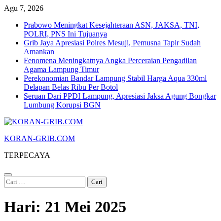
Skip
Agu 7, 2026
to
Prabowo Meningkat Kesejahteraan ASN, JAKSA, TNI,
content
POLRI, PNS Ini Tujuanya
Grib Jaya Apresiasi Polres Mesuji, Pemusna Tapir Sudah
Amankan
Fenomena Meningkatnya Angka Perceraian Pengadilan
Agama Lampung Timur
Perekonomian Bandar Lampung Stabil Harga Aqua 330ml
Delapan Belas Ribu Per Botol
Seruan Dari PPDI Lampung, Apresiasi Jaksa Agung Bongkar
Lumbung Korupsi BGN
KORAN-GRIB.COM
TERPECAYA
Cari
untuk:
Hari:
21 Mei 2025