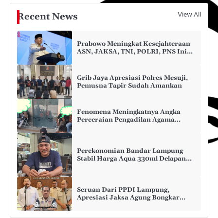
View All
Recent News
Prabowo Meningkat Kesejahteraan
ASN, JAKSA, TNI, POLRI, PNS Ini
Tujuanya
Grib Jaya Apresiasi Polres Mesuji,
Pemusna Tapir Sudah Amankan
Fenomena Meningkatnya Angka
Perceraian Pengadilan Agama
Lampung Timur
Perekonomian Bandar Lampung
Stabil Harga Aqua 330ml Delapan
Belas Ribu Per Botol
Seruan Dari PPDI Lampung,
Apresiasi Jaksa Agung Bongkar
Lumbung Korupsi BGN