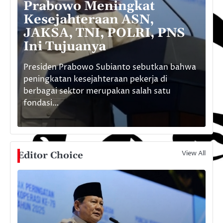
a
Prabowo Meningkat
Kesejahteraan ASN,
G
JAKSA, TNI, POLRI, PNS
M
Ini Tujuanya
S
 di
Presiden Prabowo Subianto sebutkan bahwa
peningkatan kesejahteraan pekerja di
ME
D)
berbagai sektor merupakan salah satu
Ka
fondasi…
da
View All
Editor Choice